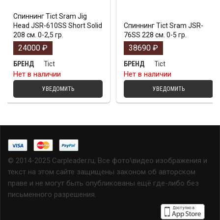
Спиннинг Tict Sram Jig
Head JSR-610SS Short Solid
Спиннинг Tict Sram JSR-
208 см. 0-2,5 гр.
76SS 228 см. 0-5 гр.
24000
₽
38690
₽
Tict
Tict
БРЕНД
БРЕНД
Нет в наличии
Нет в наличии
УВЕДОМИТЬ
УВЕДОМИТЬ
© 2014-2025 Carpleader.ru, Все фото\видео изображения и
текст на этом сайте защищены законом об авторском
праве и не могут быть опубликованы ещё где-либо без
письменного разрешения.