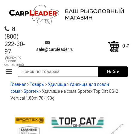
8
(800)
222-30-
0
₽
sale@carpleader.ru
97
Звонок по
России —
бесплатный
Главная
Товары
Удилища
Удилища для ловли
сома
Sportex
Удилище на сома Sportex Top Cat CS-2
Vertical 1.80m 70-190g
-20%