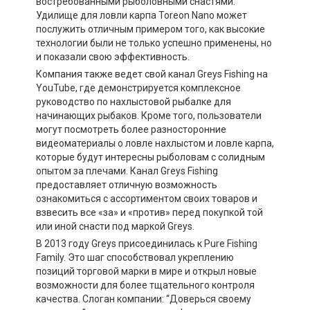
востребованными рыболовными снастями.
Удилище для ловли карпа Toreon Nano может
послужить отличным примером того, как высокие
технологии были не только успешно применены, но
и показали свою эффективность.
Компания также ведет свой канал Greys Fishing на
YouTube, где демонстрируется комплексное
руководство по нахлыстовой рыбалке для
начинающих рыбаков. Кроме того, пользователи
могут посмотреть более разносторонние
видеоматериалы о ловле нахлыстом и ловле карпа,
которые будут интересны рыболовам с солидным
опытом за плечами. Канал Greys Fishing
предоставляет отличную возможность
ознакомиться с ассортиментом своих товаров и
взвесить все «за» и «против» перед покупкой той
или иной снасти под маркой Greys.
В 2013 году Greys присоединилась к Pure Fishing
Family. Это шаг способствовал укреплению
позиций торговой марки в мире и открыл новые
возможности для более тщательного контроля
качества. Слоган компании: “Доверься своему