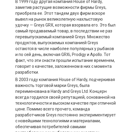
В 1999 году другая компания House of Hardy,
заметив растущие возможности фирмы Greys,
приобрела ее. Этот тандем двух фирм вскоре
вывел на рынок великолепную нахлыстовую
удочку — Greys GRX, которая взорвала его. Это был
самый продаваемый товар, в последствии не раз
перевыпускаемый компанией Greys. Множество
продуктов, выпускаемых компанией Greys
остаются в числе наиболее популярных у рыбаков
и по сей день, включая GRXi, Prodigy и Apollo. Тот
факт, что эти снасти прошли испытание временем,
говорит о качестве, заложенном в них с момента
разработки.
В 2003 году компания House of Hardy, подчеркивая
важность торговой марки Greys, была
переименована в Hardy and Greys Ltd. Концерн
всегда гордился своей репутацией, основанной на
технологичности и высоком качестве при отличной
цене. Помимо всего прочего, команда
разработчиков Greys постоянно экспериментирует
с новейшими технологиями и материалами,
обеспечивая потребителей самыми