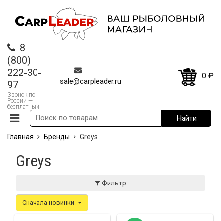
8
(800)
222-30-
0
₽
sale@carpleader.ru
97
Звонок по
России —
бесплатный
Главная
Бренды
Greys
Greys
Фильтр
Сначала новинки