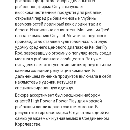
рыбалки. Предлагая товары для опытных
рыболовов, фирма Greys выпускает
высококачественные продукты для рыбалки,
открывая перед рыбаками новые глубины
возможностей ловли рыб как с лодки, так и с
берега. Изначально основатель Малькольм Грей
назвал компанию Greys of Alnwick, и запустил в
производство ставшей культовой нахлыстовую
удочку среднего ценового диапазона Keilder Fly
Rod, завоевавшую огромную популярность среди
местного рыболовного сообщества. Вот уже
пятьдесят лет этот успех является краеугольным
камнем солидной репутации компании. В
дальнейшем линейка продуктов включала в себя
нахлыстовые удочки, катушки и
специализированную одежду.
Вскоре ассортимент был расширен набором
снастей High Power и Power Play для морской
рыбалки и ловли карпов соответственно. В
результате торговая марка Greys стала одной из
самых уважаемых и узнаваемых в Соединенном
Королевстве.