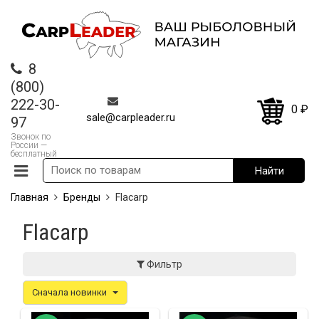
8
(800)
222-30-
0
₽
sale@carpleader.ru
97
Звонок по
России —
бесплатный
Главная
Бренды
Flacarp
Flacarp
Фильтр
Сначала новинки