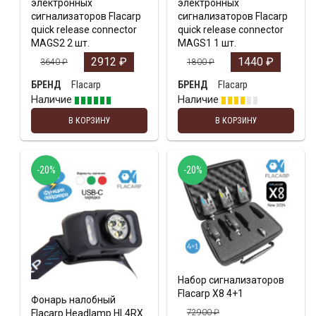
электронных
электронных
сигнализаторов Flacarp
сигнализаторов Flacarp
quick release connector
quick release connector
MAGS2 2 шт.
MAGS1 1 шт.
2912
₽
1440
₽
3640
₽
1800
₽
Flacarp
Flacarp
БРЕНД
БРЕНД
Наличие
Наличие
В КОРЗИНУ
В КОРЗИНУ
-20%
-20%
Набор сигнализаторов
Flacarp X8 4+1
Фонарь налобный
Flacarp Headlamp HL4RX
72900
₽