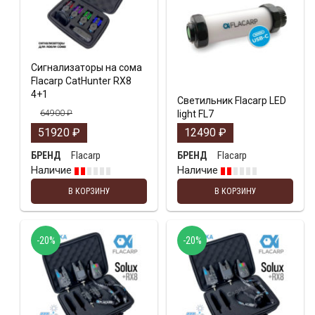
Сигнализаторы на сома
Flacarp CatHunter RX8
4+1
Светильник Flacarp LED
64900
₽
light FL7
51920
₽
12490
₽
Flacarp
Flacarp
БРЕНД
БРЕНД
Наличие
Наличие
В КОРЗИНУ
В КОРЗИНУ
-20%
-20%