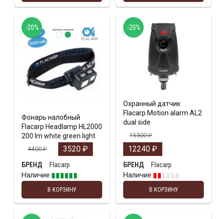
-20%
-20%
Охранный датчик
Flacarp Motion alarm AL2
Фонарь налобный
dual side
Flacarp Headlamp HL2000
200 lm white green light
15300
₽
3520
₽
12240
₽
4400
₽
Flacarp
Flacarp
БРЕНД
БРЕНД
Наличие
Наличие
В КОРЗИНУ
В КОРЗИНУ