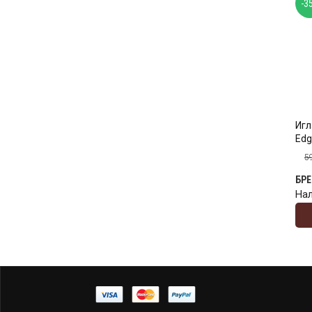
-3
Игл
Edg
5
БР
На