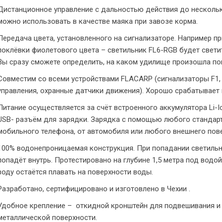
Дистанционное управление с дальностью действия до нескольк
можно использовать в качестве маяка при завозе корма.
Передача цвета, установленного на сигнализаторе. Например п
поклёвки фиолетового цвета – светильник FL6-RGB будет свети
Вы сразу сможете определить, на каком удилище произошла по
Совместим со всеми устройствами FLACARP (сигнализаторы F1,
управления, охранные датчики движения). Хорошо срабатывает 
Питание осуществляется за счёт встроенного аккумулятора Li-
USB- разъём для зарядки. Зарядка с помощью любого стандарт
мобильного телефона, от автомобиля или любого внешнего пов
100% водонепроницаемая конструкция. При попадании светильни
попадёт внутрь. Протестировано на глубине 1,5 метра под водой
воду остаётся плавать на поверхности воды.
Разработано, сертифицировано и изготовлено в Чехии .
Удобное крепление – откидной кронштейн для подвешивания и 
металлической поверхности.