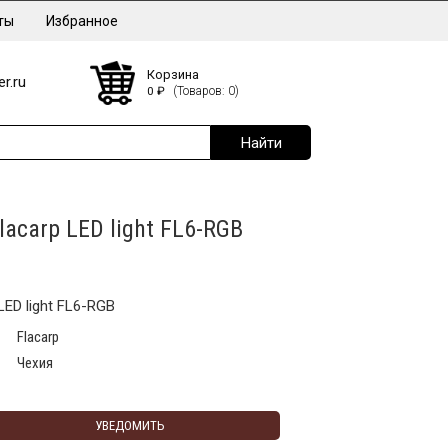
ты
Избранное
Корзина
r.ru
0
₽
(Товаров: 0)
acarp LED light FL6-RGB
LED light FL6-RGB
Flacarp
Чехия
УВЕДОМИТЬ