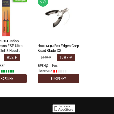
-35%
енты набор
рло ESP Ultra
Ножницы Fox Edges Carp
Drill & Needle
Braid Blade XS
952
₽
1397
₽
2149
₽
ESP
Fox
БРЕНД
е
Наличие
В КОРЗИНУ
В КОРЗИНУ