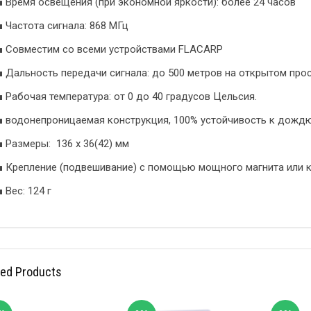
■ Время освещения (при экономной яркости): более 24 часов
■ Частота сигнала: 868 МГц
■ Совместим со всеми устройствами FLACARP
■ Дальность передачи сигнала: до 500 метров на открытом про
■ Рабочая температура: от 0 до 40 градусов Цельсия.
■ водонепроницаемая конструкция, 100% устойчивость к дожд
■ Размеры: 136 x 36(42) мм
■ Крепление (подвешивание) с помощью мощного магнита или 
■ Вес: 124 г
ted Products