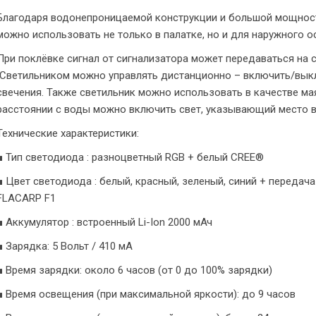
Благодаря водонепроницаемой конструкции и большой мощности
можно использовать не только в палатке, но и для наружного 
При поклёвке сигнал от сигнализатора может передаваться на с
Светильником можно управлять дистанционно – включить/выкл
свечения. Также светильник можно использовать в качестве ма
расстоянии с воды можно включить свет, указывающий место в
Технические характеристики:
■ Тип светодиода : разноцветный RGB + белый CREE®
■ Цвет светодиода : белый, красный, зеленый, синий + передача
FLACARP F1
■ Аккумулятор : встроенный Li-Ion 2000 мАч
■ Зарядка: 5 Вольт / 410 мА
■ Время зарядки: около 6 часов (от 0 до 100% зарядки)
■ Время освещения (при максимальной яркости): до 9 часов