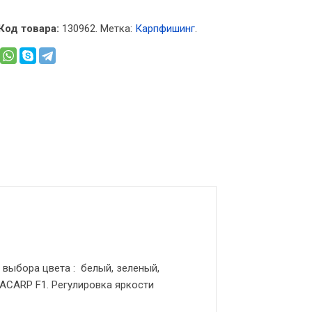
Код товара:
130962
.
Метка:
Карпфишинг
.
выбора цвета : белый, зеленый,
LACARP F1. Регулировка яркости