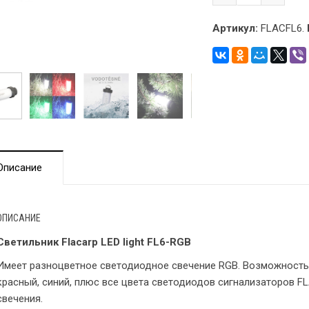
Артикул:
FLACFL6.
Описание
ОПИСАНИЕ
Светильник Flacarp LED light FL6-RGB
Имеет разноцветное светодиодное свечение RGB. Возможность 
красный, синий, плюс все цвета светодиодов сигнализаторов F
свечения.