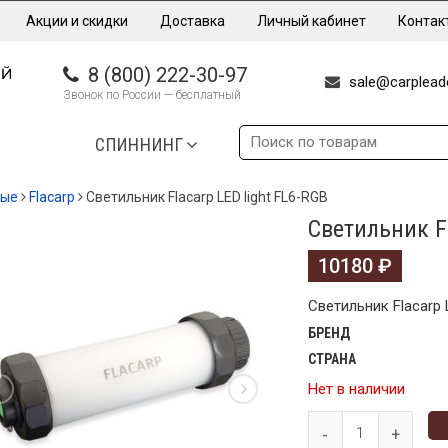
Акции и скидки
Доставка
Личный кабинет
Контак
8 (800) 222-30-97
sale@carpleade
Звонок по России — бесплатный
СПИННИНГ
ные
Flacarp
Светильник Flacarp LED light FL6-RGB
Светильник Fl
10180
₽
Светильник Flacarp 
БРЕНД
СТРАНА
Нет в наличии