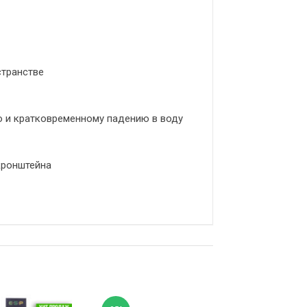
странстве
ю и кратковременному падению в воду
кронштейна