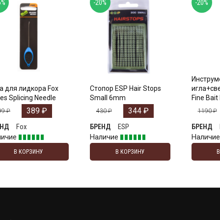
5%
-20%
-20%
Инструм
а для лидкора Fox
Стопор ESP Hair Stops
игла+све
es Splicing Needle
Small 6mm
Fine Bait 
389
₽
344
₽
99
₽
430
₽
1190
₽
Fox
ESP
ЕНД
БРЕНД
БРЕНД
личие
Наличие
Наличи
В КОРЗИНУ
В КОРЗИНУ