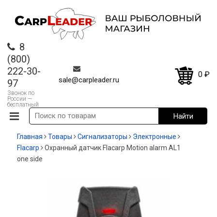
8
(800)
222-30-
0
₽
sale@carpleader.ru
97
Звонок по
России —
бесплатный
Главная
Товары
Сигнализаторы
Электронные
Flacarp
Охранный датчик Flacarp Motion alarm AL1
one side
-20%