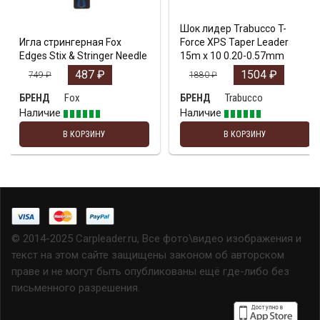
Шок лидер Trabucco T-
Игла стрингерная Fox
Force XPS Taper Leader
Edges Stix & Stringer Needle
15m x 10 0.20-0.57mm
487
₽
1504
₽
749
₽
1880
₽
Fox
Trabucco
БРЕНД
БРЕНД
Наличие
Наличие
В КОРЗИНУ
В КОРЗИНУ
© 2014-2025 Carpleader.ru, Все фото\видео изображения и
текст на этом сайте защищены законом об авторском
праве и не могут быть опубликованы ещё где-либо без
письменного разрешения.