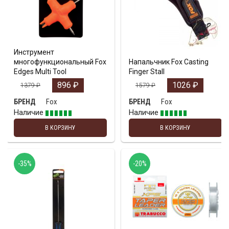
Инструмент
многофункциональный Fox
Напальчник Fox Casting
Edges Multi Tool
Finger Stall
896
₽
1026
₽
1379
₽
1579
₽
Fox
Fox
БРЕНД
БРЕНД
Наличие
Наличие
В КОРЗИНУ
В КОРЗИНУ
-35%
-20%