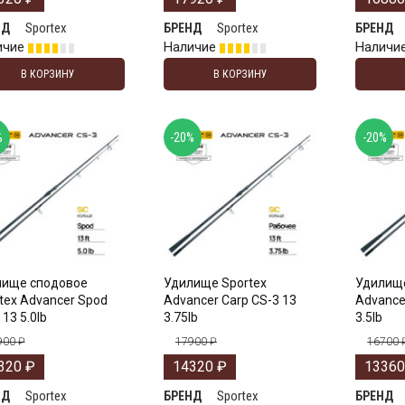
Sportex
Sportex
НД
БРЕНД
БРЕНД
ичие
Наличие
Наличи
В КОРЗИНУ
В КОРЗИНУ
%
-20%
-20%
лище сподовое
Удилище Sportex
Удилище
tex Advancer Spod
Advancer Carp CS-3 13
Advance
 13 5.0lb
3.75lb
3.5lb
900
₽
17900
₽
16700
320
₽
14320
₽
1336
Sportex
Sportex
НД
БРЕНД
БРЕНД