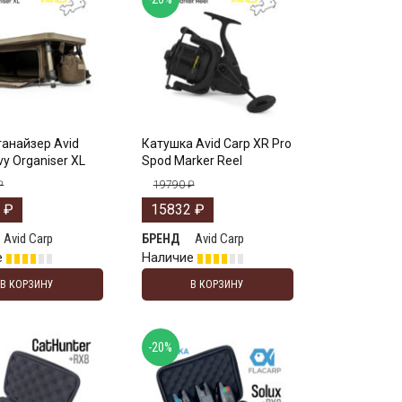
ганайзер Avid
Катушка Avid Carp XR Pro
vy Organiser XL
Spod Marker Reel
₽
19790
₽
2
₽
15832
₽
Avid Carp
Avid Carp
БРЕНД
е
Наличие
В КОРЗИНУ
В КОРЗИНУ
-20%