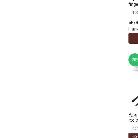
finge
19
БРЕ
Нал
-20
Удил
CS-2
22
18