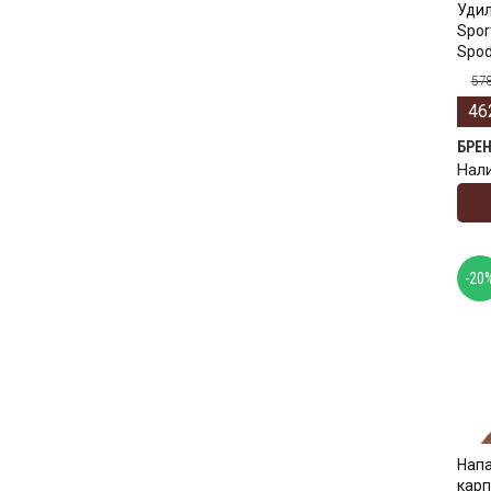
Уди
Spor
Spod
57
46
БРЕ
Нал
-20
Напа
карп