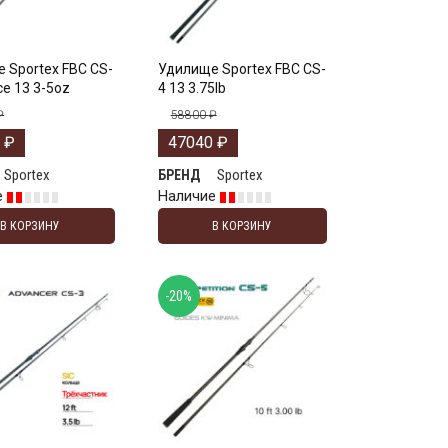
 Sportex FBC CS-
Удилище Sportex FBC CS-
ce 13 3-5oz
4 13 3.75lb
₽
58800
₽
0
₽
47040
₽
Sportex
Sportex
БРЕНД
е
Наличие
В КОРЗИНУ
В КОРЗИНУ
-20%