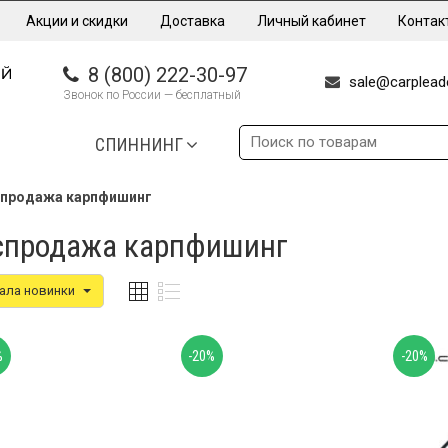
Акции и скидки
Доставка
Личный кабинет
Контак
8 (800) 222-30-97
sale@carpleade
Звонок по России — бесплатный
СПИННИНГ
продажа карпфишинг
спродажа карпфишинг
ала новинки
%
-20%
-20%