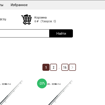
ты
Избранное
Корзина
r.ru
0
₽
(Товаров: 0)
…
1
2
16
-20%