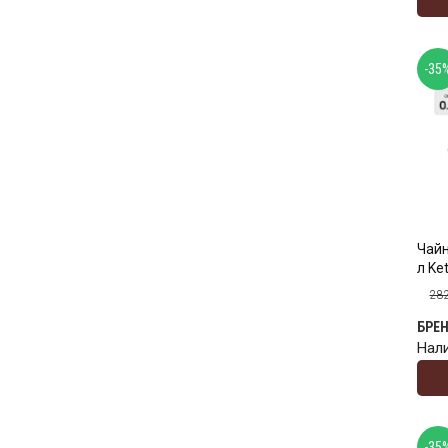
-35
Чайн
л Ket
28
БРЕ
Нал
-35