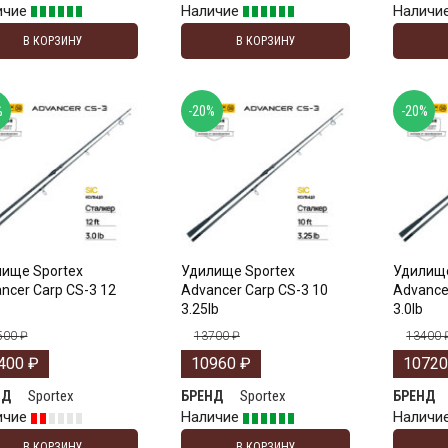
ичие
Наличие
Наличи
В КОРЗИНУ
В КОРЗИНУ
%
-20%
-20%
ище Sportex
Удилище Sportex
Удилище
ncer Carp CS-3 12
Advancer Carp CS-3 10
Advance
3.25lb
3.0lb
500
₽
13700
₽
13400
400
₽
10960
₽
1072
Sportex
Sportex
НД
БРЕНД
БРЕНД
ичие
Наличие
Наличи
В КОРЗИНУ
В КОРЗИНУ