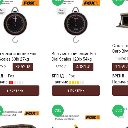
Стол ор
Carp Biv
 механические Fox
Весы механические Fox
Scales 60lb 27kg
Dial Scales 120lb 54kg
14490
3562
₽
4081
₽
1159
79
₽
6279
₽
Fox
Fox
НД
БРЕНД
БРЕНД
ичие
Наличие
Наличи
В КОРЗИНУ
В КОРЗИНУ
%
-20%
-20%