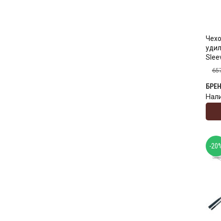
Чехо
удил
Slee
65
БРЕ
Нал
-20