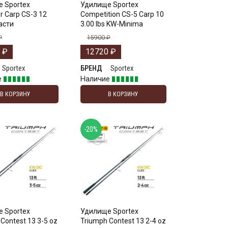
 Sportex
Удилище Sportex
r Carp CS-3 12
Competition CS-5 Carp 10
части
3.00 lbs KW-Minima
₽
15900
₽
0
₽
12720
₽
Sportex
Sportex
БРЕНД
е
Наличие
В КОРЗИНУ
В КОРЗИНУ
-20%
 Sportex
Удилище Sportex
Contest 13 3-5 oz
Triumph Contest 13 2-4 oz