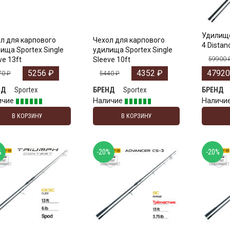
Удилище
л для карпового
Чехол для карпового
4 Distan
ища Sportex Single
удилища Sportex Single
ve 13ft
Sleeve 10ft
59900
5256
₽
4352
₽
4792
70
₽
5440
₽
Sportex
Sportex
НД
БРЕНД
БРЕНД
ичие
Наличие
Наличи
В КОРЗИНУ
В КОРЗИНУ
%
-20%
-20%