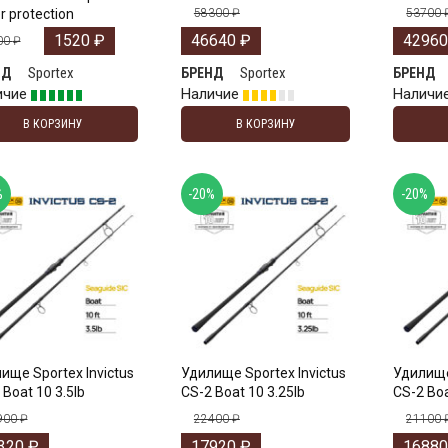
r protection
58300
₽
53700
1520
₽
46640
₽
4296
00
₽
Sportex
Sportex
НД
БРЕНД
БРЕНД
ичие
Наличие
Наличи
В КОРЗИНУ
В КОРЗИНУ
%
-20%
-20%
ище Sportex Invictus
Удилище Sportex Invictus
Удилище
 Boat 10 3.5lb
CS-2 Boat 10 3.25lb
CS-2 Boa
900
₽
22400
₽
21100
320
₽
17920
₽
1688