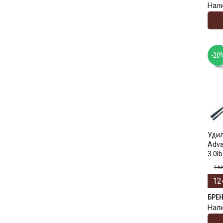
Нал
-20
Удил
Adva
3.0lb
15
12
БРЕ
Нал