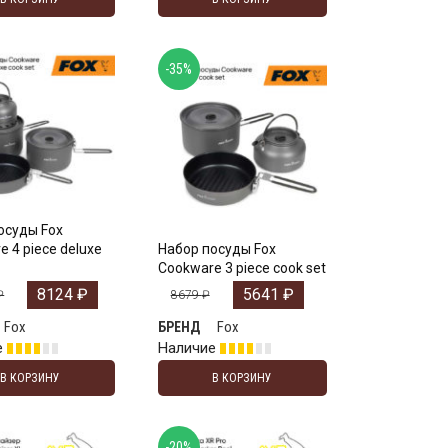
-35%
осуды Fox
 4 piece deluxe
Набор посуды Fox
Cookware 3 piece cook set
8124
₽
5641
₽
₽
8679
₽
Fox
Fox
БРЕНД
е
Наличие
В КОРЗИНУ
В КОРЗИНУ
-20%