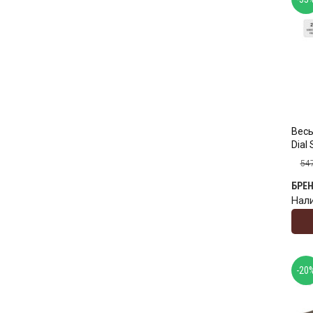
Весы
Dial 
54
БРЕ
Нал
-20