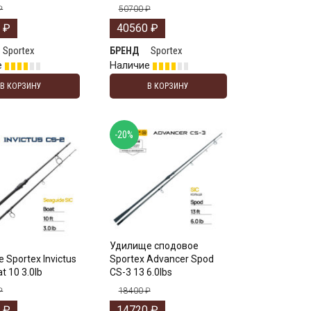
₽
50700
₽
0
₽
40560
₽
Sportex
Sportex
БРЕНД
е
Наличие
В КОРЗИНУ
В КОРЗИНУ
-20%
Удилище сподовое
 Sportex Invictus
Sportex Advancer Spod
t 10 3.0lb
CS-3 13 6.0lbs
₽
18400
₽
0
₽
14720
₽