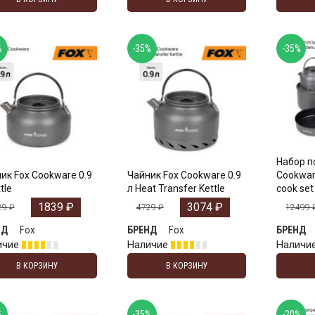
%
-35%
-35%
Набор п
ик Fox Cookware 0.9
Чайник Fox Cookware 0.9
Cookware
tle
л Heat Transfer Kettle
cook set
1839
₽
3074
₽
29
₽
4729
₽
12499
Fox
Fox
НД
БРЕНД
БРЕНД
ичие
Наличие
Наличи
В КОРЗИНУ
В КОРЗИНУ
%
-35%
-20%