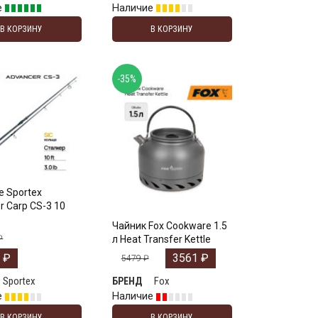
е
Наличие
В КОРЗИНУ
В КОРЗИНУ
-35%
 Sportex
r Carp CS-3 10
Чайник Fox Cookware 1.5
₽
л Heat Transfer Kettle
0
₽
3561
₽
5479
₽
Sportex
Fox
БРЕНД
е
Наличие
В КОРЗИНУ
В КОРЗИНУ