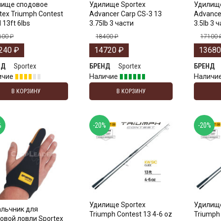
лище сподовое
Удилище Sportex
Удилище
tex Triumph Contest
Advancer Carp CS-3 13
Advance
 13ft 6lbs
3.75lb 3 части
3.5lb 3 
800
₽
18400
₽
17100
240
₽
14720
₽
1368
Sportex
Sportex
НД
БРЕНД
БРЕНД
ичие
Наличие
Наличи
В КОРЗИНУ
В КОРЗИНУ
%
-20%
-20%
Удилище Sportex
Удилище
льчник для
Triumph Contest 13 4-6 oz
Triumph 
овой ловли Sportex