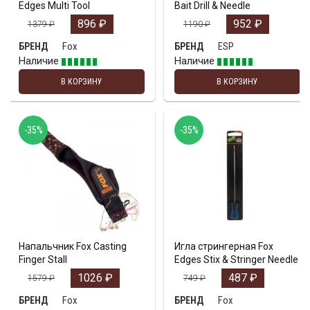
Edges Multi Tool
Bait Drill & Needle
896
₽
952
₽
1379
₽
1190
₽
Fox
ESP
БРЕНД
БРЕНД
Наличие
Наличие
В КОРЗИНУ
В КОРЗИНУ
-35%
-35%
Напальчник Fox Casting
Игла стрингерная Fox
Finger Stall
Edges Stix & Stringer Needle
1026
₽
487
₽
1579
₽
749
₽
Fox
Fox
БРЕНД
БРЕНД