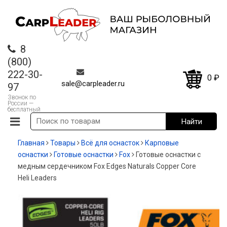
8
(800)
222-30-
0
₽
sale@carpleader.ru
97
Звонок по
России —
бесплатный
Главная
Товары
Всё для оснасток
Карповые
оснастки
Готовые оснастки
Fox
Готовые оснастки с
медным сердечником Fox Edges Naturals Copper Core
Heli Leaders
-35%