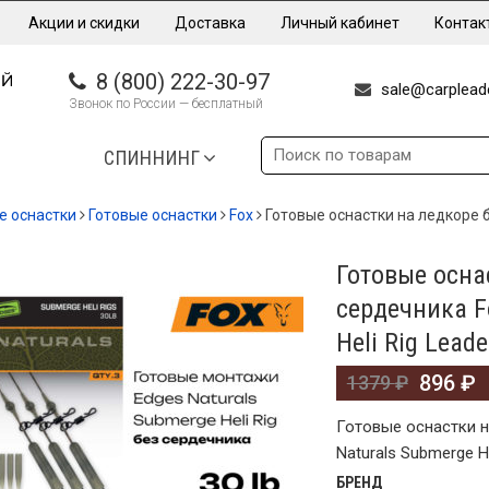
Акции и скидки
Доставка
Личный кабинет
Контак
8 (800) 222-30-97
sale@carpleade
Звонок по России — бесплатный
СПИННИНГ
е оснастки
Готовые оснастки
Fox
Готовые оснастки на ледкоре 
Готовые осна
%
сердечника F
Heli Rig Leade
896
₽
1379
₽
Готовые оснастки н
Naturals Submerge He
БРЕНД