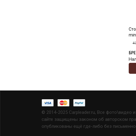
Сто
min
4
БР
На
© 2014-2025 Carpleader.ru, Все фото\видео 
сайте защищены законом об авторском прав
опубликованы ещё где-либо без письменно