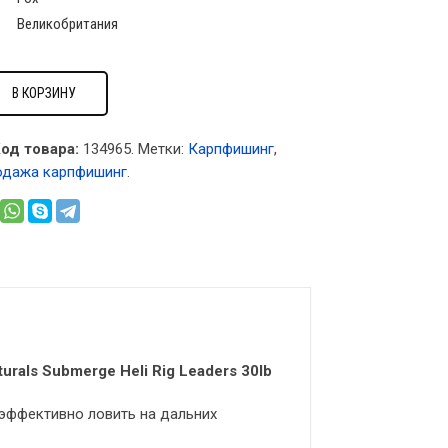
Великобритания
В КОРЗИНУ
од товара:
134965
.
Метки:
Карпфишинг
,
одажа карпфишинг
.
rals Submerge Heli Rig Leaders 30lb
 эффективно ловить на дальних