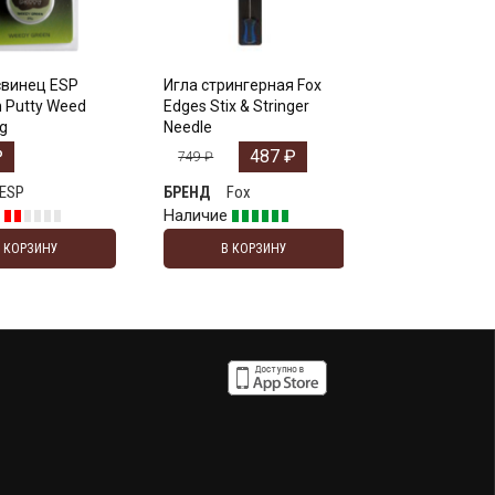
свинец ESP
Игла стрингерная Fox
 Putty Weed
Edges Stix & Stringer
g
Needle
₽
487
₽
749
₽
ESP
Fox
БРЕНД
е
Наличие
В КОРЗИНУ
В КОРЗИНУ