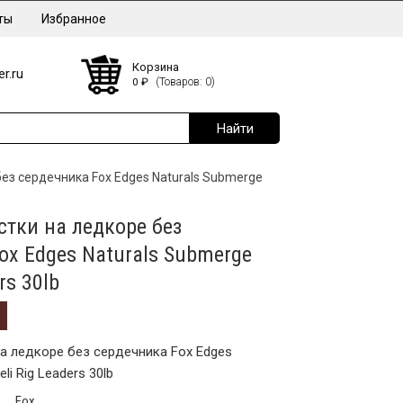
ты
Избранное
Корзина
r.ru
0
₽
(Товаров: 0)
без сердечника Fox Edges Naturals Submerge
стки на ледкоре без
ox Edges Naturals Submerge
rs 30lb
а ледкоре без сердечника Fox Edges
li Rig Leaders 30lb
Fox