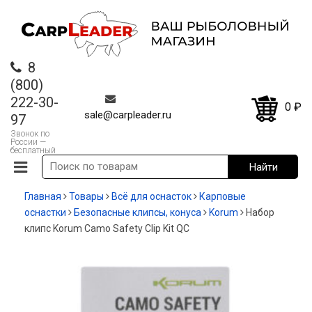
8
(800)
222-30-
0
₽
sale@carpleader.ru
97
Звонок по
России —
бесплатный
Главная
Товары
Всё для оснасток
Карповые
оснастки
Безопасные клипсы, конуса
Korum
Набор
клипс Korum Camo Safety Clip Kit QC
-35%