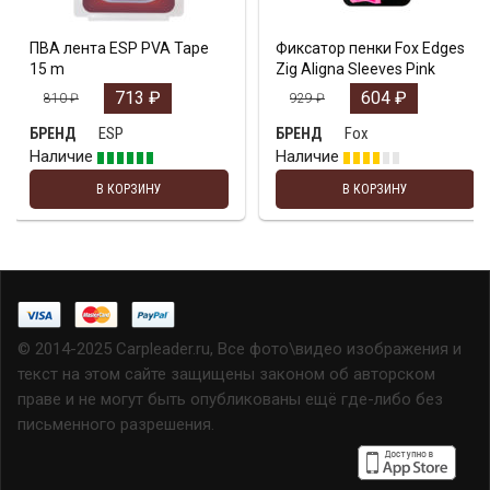
ПВА лента ESP PVA Tape
Фиксатор пенки Fox Edges
15 m
Zig Aligna Sleeves Pink
713
₽
604
₽
810
₽
929
₽
ESP
Fox
БРЕНД
БРЕНД
Наличие
Наличие
В КОРЗИНУ
В КОРЗИНУ
© 2014-2025 Carpleader.ru, Все фото\видео изображения и
текст на этом сайте защищены законом об авторском
праве и не могут быть опубликованы ещё где-либо без
письменного разрешения.