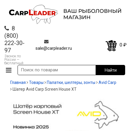
8
(800)
222-30-
0
₽
sale@carpleader.ru
97
Звонок по
России —
бесплатный
Главная
Товары
Палатки, шелтеры, зонты
Avid Carp
Шатер Avid Carp Screen House XT
-13%