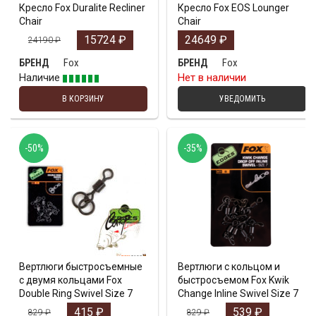
Кресло Fox Duralite Recliner
Кресло Fox EOS Lounger
Chair
Chair
15724
₽
24649
₽
24190
₽
Fox
Fox
БРЕНД
БРЕНД
Наличие
Нет в наличии
В КОРЗИНУ
УВЕДОМИТЬ
-50%
-35%
Вертлюги быстросъемные
Вертлюги с кольцом и
с двумя кольцами Fox
быстросъемом Fox Kwik
Double Ring Swivel Size 7
Change Inline Swivel Size 7
415
₽
539
₽
829
₽
829
₽