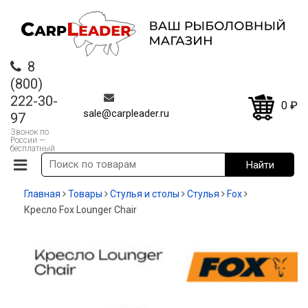
8
(800)
222-30-
0
₽
sale@carpleader.ru
97
Звонок по
России —
бесплатный
Главная
Товары
Стулья и столы
Стулья
Fox
Кресло Fox Lounger Chair
-12%