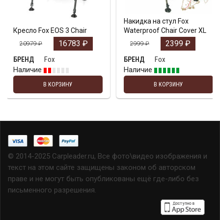
Накидка на стул Fox
Кресло Fox EOS 3 Chair
Waterproof Chair Cover XL
16783
₽
2399
₽
20979
₽
2999
₽
Fox
Fox
БРЕНД
БРЕНД
Наличие
Наличие
В КОРЗИНУ
В КОРЗИНУ
© 2014-2025 Carpleader.ru, Все фото\видео изображения и
текст на этом сайте защищены законом об авторском
праве и не могут быть опубликованы ещё где-либо без
письменного разрешения.