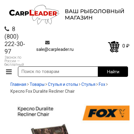
8
(800)
222-30-
0
₽
sale@carpleader.ru
97
Звонок по
России —
бесплатный
Главная
Товары
Стулья и столы
Стулья
Fox
Кресло Fox Duralite Recliner Chair
-35%