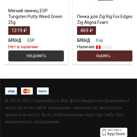
Мягкий свинец ESP
Tungsten Putty Weed Green
Пенка для Zig Rig Fox Edges
25g
Zig Aligna Foam
1319
₽
469
₽
ESP
Fox
БРЕНД
БРЕНД
Нет в наличии
Наличие
УВЕДОМИТЬ
ВЫБРАТЬ ...
© 2014-2025 Carpleader.ru, Все фото\видео изображения и
текст на этом сайте защищены законом об авторском
праве и не могут быть опубликованы ещё где-либо без
письменного разрешения.