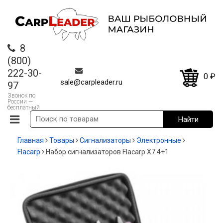
8
(800)
222-30-
0
₽
sale@carpleader.ru
97
Звонок по
России —
бесплатный
Главная
Товары
Сигнализаторы
Электронные
Flacarp
Набор сигнализаторов Flacarp X7 4+1
-20%