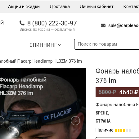
Акции и скидки
Доставка
Личный кабинет
Контак
8 (800) 222-30-97
sale@carpleade
Звонок по России — бесплатный
СПИННИНГ
лобный Flacarp Headlamp HL3ZM 376 lm
Фонарь нало
%
376 lm
4640
₽
5800
₽
Фонарь налобный Fl
БРЕНД
СТРАНА
Наличие