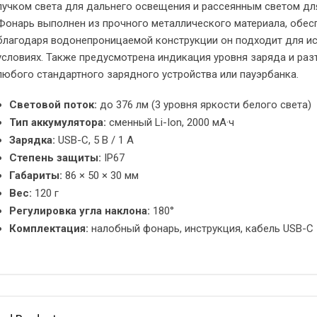
пучком света для дальнего освещения и рассеянным светом дл
Фонарь выполнен из прочного металлического материала, обе
благодаря водонепроницаемой конструкции он подходит для и
условиях. Также предусмотрена индикация уровня заряда и ра
любого стандартного зарядного устройства или пауэрбанка.
Световой поток:
до 376 лм (3 уровня яркости белого света)
Тип аккумулятора:
сменный Li-Ion, 2000 мА·ч
Зарядка:
USB-C, 5 В / 1 А
Степень защиты:
IP67
Габариты:
86 × 50 × 30 мм
Вес:
120 г
Регулировка угла наклона:
180°
Комплектация:
налобный фонарь, инструкция, кабель USB-C