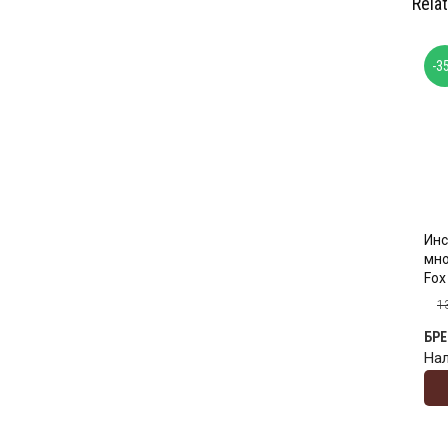
Rela
-3
Инс
мн
Fox
1
БР
На