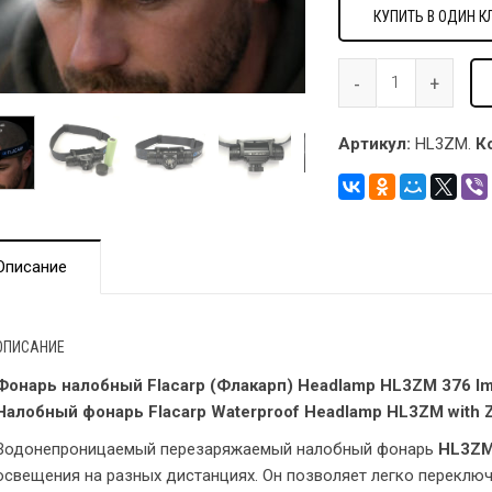
КУПИТЬ В ОДИН К
Артикул:
HL3ZM.
К
Описание
ОПИСАНИЕ
Фонарь налобный Flacarp (Флакарп) Headlamp HL3ZM 376 l
Налобный фонарь Flacarp Waterproof Headlamp HL3ZM with
Водонепроницаемый перезаряжаемый налобный фонарь
HL3Z
освещения на разных дистанциях. Он позволяет легко переклю