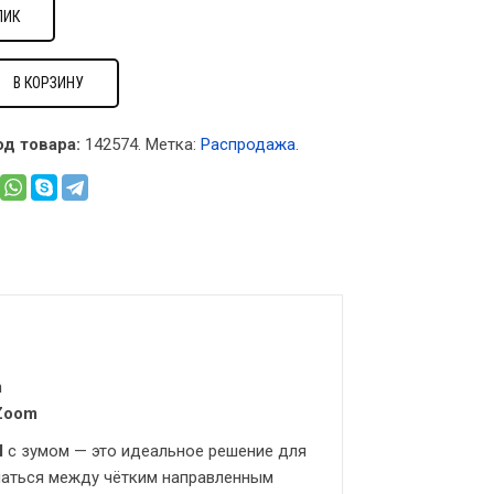
ЛИК
В КОРЗИНУ
од товара:
142574
.
Метка:
Распродажа
.
m
 Zoom
M
с зумом — это идеальное решение для
чаться между чётким направленным