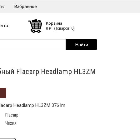
ты
Избранное
Корзина
r.ru
0
₽
(Товаров: 0)
бный Flacarp Headlamp HL3ZM
acarp Headlamp HL3ZM 376 lm
Flacarp
Чехия