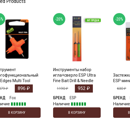
ted Products
5%
-20%
-20%
трумент
Инструменты набор
огофункциональный
игла+сверло ESP Ultra
Застежк
 Edges Multi Tool
Fine Bait Drill & Needle
ESP мини
896
₽
952
₽
379
₽
1190
₽
630
₽
Fox
ESP
ЕНД
БРЕНД
БРЕНД
личие
Наличие
Наличи
В КОРЗИНУ
В КОРЗИНУ