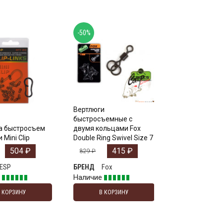
-50%
Вертлюги
быстросъемные с
а быстросъем
двумя кольцами Fox
 Mini Clip
Double Ring Swivel Size 7
504
₽
415
₽
829
₽
ESP
Fox
БРЕНД
е
Наличие
В КОРЗИНУ
В КОРЗИНУ