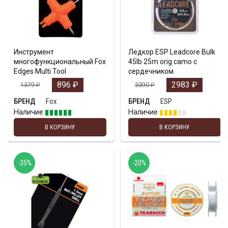
Инструмент
Ледкор ESP Leadcore Bulk
многофункциональный Fox
45lb 25m orig camo с
Edges Multi Tool
сердечником
896
₽
2983
₽
1379
₽
3390
₽
Fox
ESP
БРЕНД
БРЕНД
Наличие
Наличие
В КОРЗИНУ
В КОРЗИНУ
-35%
-20%