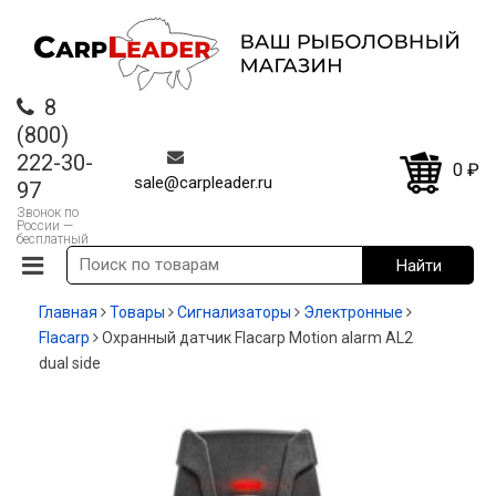
8
(800)
222-30-
0
₽
sale@carpleader.ru
97
Звонок по
России —
бесплатный
Главная
Товары
Сигнализаторы
Электронные
Flacarp
Охранный датчик Flacarp Motion alarm AL2
dual side
-20%