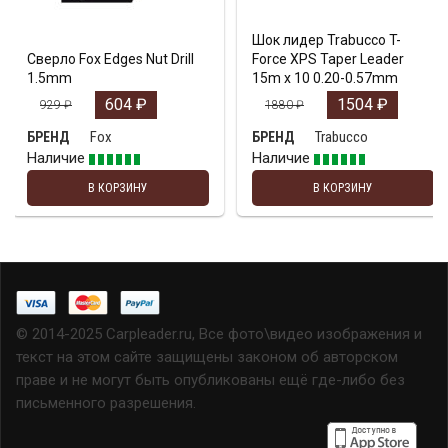
Шок лидер Trabucco T-
Сверло Fox Edges Nut Drill
Force XPS Taper Leader
1.5mm
15m x 10 0.20-0.57mm
604
₽
1504
₽
929
₽
1880
₽
Fox
Trabucco
БРЕНД
БРЕНД
Наличие
Наличие
В КОРЗИНУ
В КОРЗИНУ
© 2014-2025 Carpleader.ru, Все фото\видео изображения и
текст на этом сайте защищены законом об авторском
праве и не могут быть опубликованы ещё где-либо без
письменного разрешения.