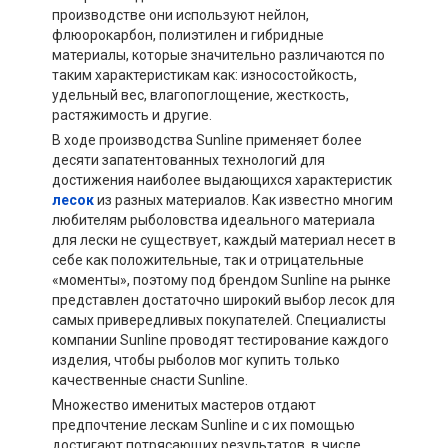
производстве они используют нейлон,
флюорокарбон, полиэтилен и гибридные
материалы, которые значительно различаются по
таким характеристикам как: износостойкость,
удельный вес, влагопоглощение, жесткость,
растяжимость и другие.
В ходе производства Sunline применяет более
десяти запатентованных технологий для
достижения наиболее выдающихся характеристик
лесок
из разных материалов. Как известно многим
любителям рыболовства идеального материала
для лески не существует, каждый материал несет в
себе как положительные, так и отрицательные
«моменты», поэтому под брендом Sunline на рынке
представлен достаточно широкий выбор лесок для
самых привередливых покупателей. Специалисты
компании Sunline проводят тестирование каждого
изделия, чтобы рыболов мог купить только
качественные снасти Sunline.
Множество именитых мастеров отдают
предпочтение лескам Sunline и с их помощью
достигают потрясающих результатов, в числе