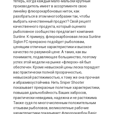
теперь, когда каждый мало-мальски крупный
производитель имеет в ассортименте свою
линейку флюорокарбоновых ниток, как
разобраться в этом многообразии так, чтобы
выбрать качественный продукт? Свой рецепт
качественного продукта, который оценило
рыболовное сообщество предлагает компания
Sunline. К примеру, флюрокарбоновая леска Sunline
Siglon FC прекрасно подойдет рыболовам,
ценящим отличные характеристики и высокое
качество по разумной цене. А таких, как вы
понимаете, подавляющее большинство, поэтому
успех этой модели на рынке «флюрок» ей был
обеспечен. Кроме невысокой цены леска порадует
вас практически полной прозрачностью,
невысокой растяжимостью, к тому же она прочная
и абразивоустойчива. Нить Sniper Shooter
показывает прекрасные полетные характеристики,
повышая дальнобойность Ваших забросов,
практически невидима, надежна и не растяжима.
Также судя по многочисленным положительным
отзывам рыболовов, великолепные рабочие
характеристики показывает флюорокарбон Basic