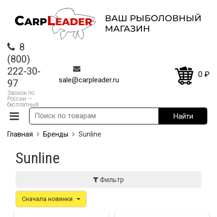
8
(800)
222-30-
0
₽
sale@carpleader.ru
97
Звонок по
России —
бесплатный
Главная
Бренды
Sunline
Sunline
Фильтр
Сначала новинки