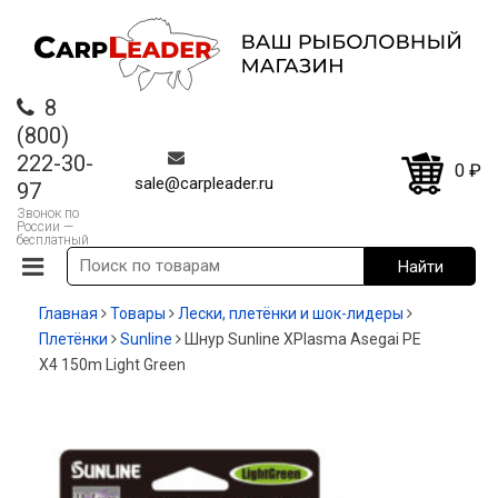
8
(800)
222-30-
0
₽
sale@carpleader.ru
97
Звонок по
России —
бесплатный
Главная
Товары
Лески, плетёнки и шок-лидеры
Плетёнки
Sunline
Шнур Sunline XPlasma Asegai PE
X4 150m Light Green