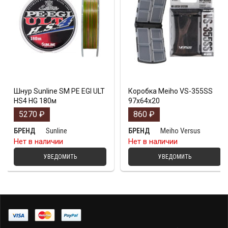
Шнур Sunline SM PE EGI ULT
Коробка Meiho VS-355SS
HS4 HG 180м
97х64х20
5270
₽
860
₽
Sunline
Meiho Versus
БРЕНД
БРЕНД
Нет в наличии
Нет в наличии
УВЕДОМИТЬ
УВЕДОМИТЬ