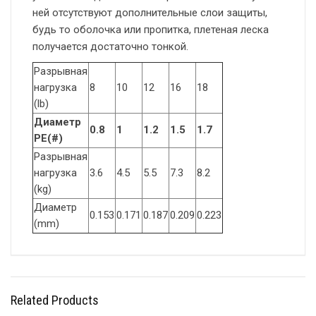
ней отсутствуют дополнительные слои защиты,
будь то оболочка или пропитка, плетеная леска
получается достаточно тонкой.
Разрывная
нагрузка
8
10
12
16
18
(lb)
Диаметр
0.8
1
1.2
1.5
1.7
PE(#)
Разрывная
нагрузка
3.6
4.5
5.5
7.3
8.2
(kg)
Диаметр
0.153
0.171
0.187
0.209
0.223
(mm)
Related Products