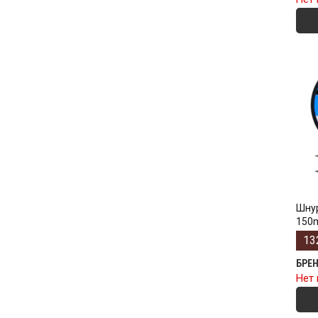
Шнур
150m
13
БРЕ
Нет 