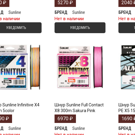
0
₽
5270
₽
2040
Sunline
Sunline
НД
БРЕНД
БРЕНД
в наличии
Нет в наличии
Нет в н
УВЕДОМИТЬ
УВЕДОМИТЬ
Sunline Infinitive X4
Шнур Sunline Full Contact
Шнур Sun
 5color
X8 300m Sakura Pink
PE X5 1
90
₽
6970
₽
1690
Sunline
Sunline
НД
БРЕНД
БРЕНД
в наличии
Нет в наличии
Нет в н