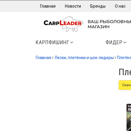
Главная
Новости
Бренды
О нас
КАРПФИШИНГ
ФИДЕР
Главная
Лески, плетёнки и шок-лидеры
Плетён
Пле
Снач