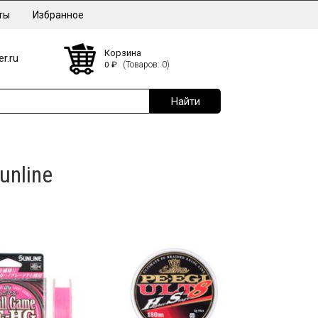
ты
Избранное
Корзина
r.ru
0
₽
(Товаров: 0)
unline