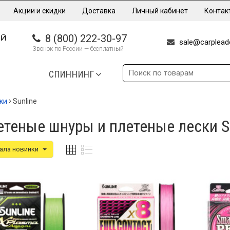
Акции и скидки
Доставка
Личный кабинет
Контак
8 (800) 222-30-97
sale@carpleade
Звонок по России — бесплатный
СПИННИНГ
ки
Sunline
теные шнуры и плетеные лески S
ала новинки