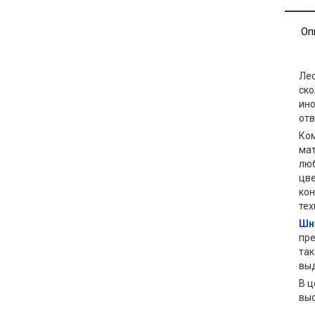
Оп
Лес
ско
ино
отв
Ком
мат
люб
цве
ко
тех
Шну
пре
так
выд
В ц
выс