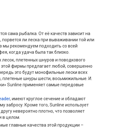
тся сама рыбалка. От её качеств зависит на
ц, порвется ли леска при вываживании той или
ов мы рекомендуем подходить со всей
ея, когда удача была так близко.
 лесок, плетенных шнуров и поводкового
т этой фирмы предлагает любой, совершенно
чередь это будут монофильные лески всех
, плетеные шнуры шести, восьмижильные. И.
ки» Sunline применяет самые передовые
eader
, имеют круглое сечение и обладают
 забросу. Кроме того, Sunline использует
 другу невероятно плотно, что позволяет
 в целом.
амые главные качества этой продукции –