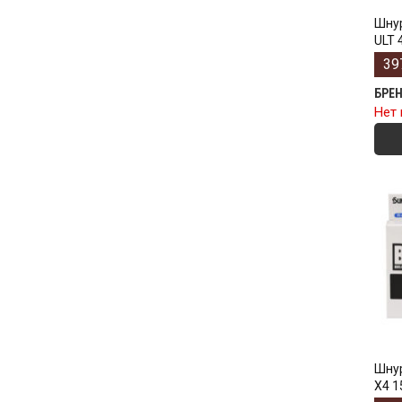
Шнур
ULT 
39
БРЕ
Нет 
Шнур
X4 1