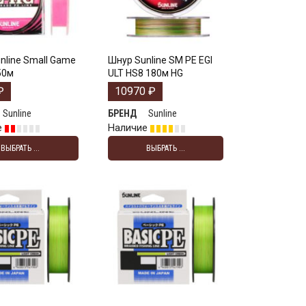
nline Small Game
Шнур Sunline SM PE EGI
50м
ULT HS8 180м HG
₽
10970
₽
Sunline
Sunline
БРЕНД
е
Наличие
ВЫБРАТЬ ...
ВЫБРАТЬ ...