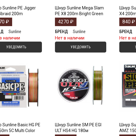
 Sunline PE Jigger
Шнур Sunline Mega Slam
Шнур Sun
4braid 200m
PE X8 200m Bright Green
X4 200m
70
₽
4270
₽
840
₽
Sunline
Sunline
НД
БРЕНД
БРЕНД
в наличии
Нет в наличии
Нет в н
УВЕДОМИТЬ
УВЕДОМИТЬ
 Sunline Basic HG PE
Шнур Sunline SM PE EGI
Шнур Sun
50m 5C Multi Color
ULT HS4 HG 180м
AMZ 150