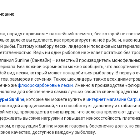
исание
ка, наряду с крючком – важнейший элемент, без которой не состои
лько далеко вы сделаете, как прореагирует на неё рыба, и, наконе
й рыбы. Поэтому к выбору лески, лидеров и поводковых материал
етственностью. Ведь ни один рыболов не желает остаться без троф
пания Sunline (Санлайн) – известный производитель монофильных
ериала. Без ложной скромности можно сообщить, что ассортимен
ой вид лески, который может понадобиться рыболову. В первую о
тов, размеров и сечения. Также шок лидеры также всех диаметров
нечно же
флюорокарбоновые лески
. Именно в производстве «флюр
нологии для обеспечения самых лучших свойств своим продуктам.
ры Sunline
, которые вы можете купить в
интернет магазине CarpL
восходой аэродинамикой, что способствует дальнему и стабильному
ой метод производства этих шнуров, что волокна пролегают друг к
ерживать высокие нагрузки и повышает износостойкость плетенки
елом, о продукции Sunline можно говорить бесконечно долго, но с
окое качество, доступное каждому рыболову.