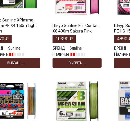
 Sunline XPlasma
ai PE X4 150m Light
Шнур Sunline Full Contact
Шнур Su
n
X8 400m Sakura Pink
PE HG 1
70
₽
10390
₽
4890
Sunline
Sunline
НД
БРЕНД
БРЕНД
ичие
Наличие
Наличи
ВЫБРАТЬ ...
ВЫБРАТЬ ...