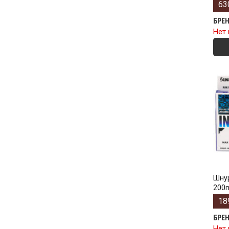
63
БРЕ
Нет 
Шнур 
200m
18
БРЕ
Нет 