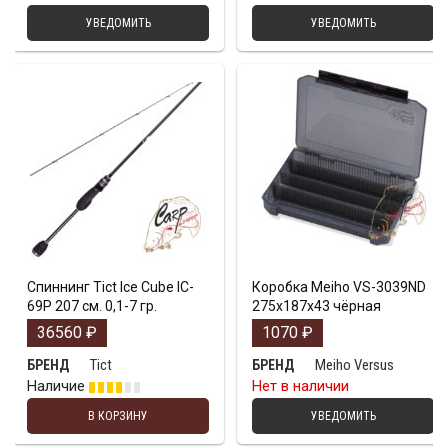
УВЕДОМИТЬ
УВЕДОМИТЬ
Спиннинг Tict Ice Cube IC-
Коробка Meiho VS-3039ND
69P 207 см. 0,1-7 гр.
275х187х43 чёрная
36560
₽
1070
₽
Tict
Meiho Versus
БРЕНД
БРЕНД
Наличие
Нет в наличии
В КОРЗИНУ
УВЕДОМИТЬ