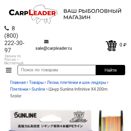
8
(800)
222-30-
0
₽
sale@carpleader.ru
97
Звонок по
России —
бесплатный
Главная
Товары
Лески, плетёнки и шок-лидеры
Плетёнки
Sunline
Шнур Sunline Infinitive X4 200m
5color