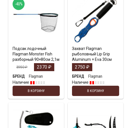
-40%
Подсак лодочный
Захват Flagman
Flagman Monster Fish
рыболовный Lip Grip
разборный 90×80см 2,1м
Aluminum + Eva 30см
2370
₽
2750
₽
3950
₽
Flagman
Flagman
БРЕНД
БРЕНД
Наличие
Наличие
В КОРЗИНУ
В КОРЗИНУ