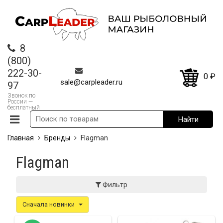
8
(800)
222-30-
0
₽
sale@carpleader.ru
97
Звонок по
России —
бесплатный
Главная
Бренды
Flagman
Flagman
Фильтр
Сначала новинки