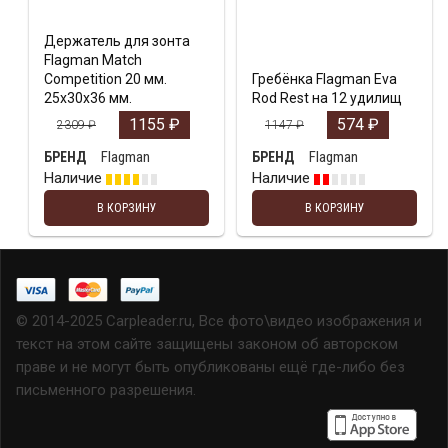
Держатель для зонта
Flagman Match
Competition 20 мм.
Гребёнка Flagman Eva
25х30х36 мм.
Rod Rest на 12 удилищ
1155
₽
574
₽
2309
₽
1147
₽
Flagman
Flagman
БРЕНД
БРЕНД
Наличие
Наличие
В КОРЗИНУ
В КОРЗИНУ
© 2014-2025 Carpleader.ru, Все фото\видео изображения и
текст на этом сайте защищены законом об авторском
праве и не могут быть опубликованы ещё где-либо без
письменного разрешения.