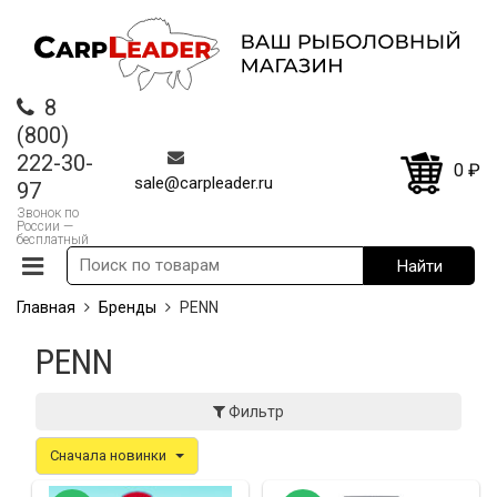
8
(800)
222-30-
0
₽
sale@carpleader.ru
97
Звонок по
России —
бесплатный
Главная
Бренды
PENN
PENN
Фильтр
Сначала новинки