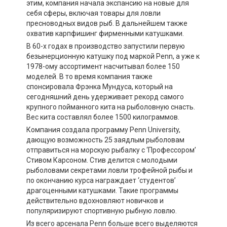
этим, компания начала экспансию на новые для
себя сферы, включая товары для ловли
пресноводных видов рыб. В дальнейшем также
охватив карпфишинг фирменными катушками.
В 60-х годах в производство запустили первую
безынерционную катушку под маркой Penn, а уже к
1978-ому ассортимент насчитывал более 150
моделей. В то время компания также
спонсировала Фрэнка Мундуса, который на
сегодняшний день удерживает рекорд самого
крупного пойманного кита на рыболовную снасть.
Вес кита составлял более 1500 килограммов.
Компания создала программу Penn University,
дающую возможность 25 заядлым рыболовам
отправиться на морскую рыбалку с ‘Профессором’
Стивом Карсоном. Стив делится с молодыми
рыболовами секретами ловли трофейной рыбы и
по окончанию курса награждает ‘студентов’
драгоценными катушками. Такие программы
действительно вдохновляют новичков и
популяризируют спортивную рыбную ловлю.
Из всего арсенала Penn больше всего выделяются