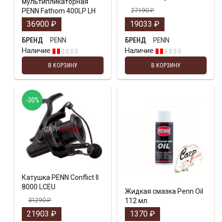
мультипликаторная
PENN Fathom 400LP LH
27190
₽
36900
₽
19033
₽
PENN
PENN
БРЕНД
БРЕНД
Наличие
Наличие
В КОРЗИНУ
В КОРЗИНУ
-30%
Катушка PENN Conflict II
8000 LCEU
Жидкая смазка Penn Oil
31290
₽
112 мл.
21903
₽
1370
₽