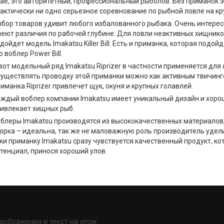
ae, это авторитетный, профессиональный рыболов. Без приманок э
актически ни одно серьезное соревнование по рыбной ловле на кр
бор товаров удивит любого избалованного рыбака. Очень интересна
еют различия по рабочей глубине. Для ловли неактивных хищнико
дойдет модель Imakatsu Killer Bill. Есть и приманка, которая подо
о воблер Power Bill.
вот модельный ряд Imakatsu Riprizer в частности применяется для
уществлять проводку этой приманки можно как активным твичинг
иманка Riprizer привлечет щук, окуня и крупных голавлей.
ждый воблер компании Imakatsu имеет уникальный дизайн и хорош
ивлекает хищных рыб.
блеры Imakatsu производятся из высококачественных материалов,
орка – идеальна, так же не маловажную роль производитель удели
ки приманку Imakatsu сразу чувствуется качественный продукт, ко
тенциал, принося хороший улов.
изображения и текст на этом