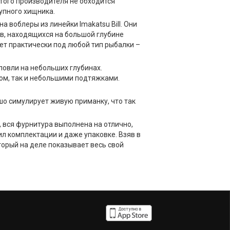
того производителя не обходится
упного хищника.
 воблеры из линейки Imakatsu Bill. Они
в, находящихся на большой глубине
йдет практически под любой тип рыбалки –
 ловли на небольших глубинах.
ом, так и небольшими подтяжками.
о симулирует живую приманку, что так
 вся фурнитура выполнена на отлично,
л комплектации и даже упаковке. Взяв в
торый на деле показывает весь свой