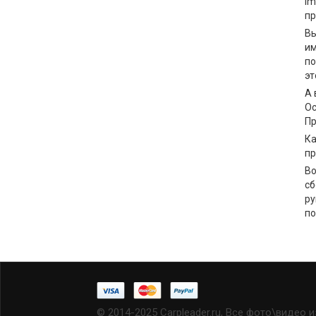
Im
пр
Вы
им
по
эт
А 
Ос
Пр
Ка
пр
Во
сб
ру
по
© 2014-2025 Carpleader.ru, Все фото\видео 