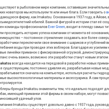
ществуют в рыболовном мире компании, оставившие значительный
ких новаторов мы используем те или иные блага. Если говорить о
в
дающуюся фирму, как Imakatsu. Основанная в 1937 году, в Айове, 
сьмидесятилетний юбилей. Важной фигурой в истории стал её созд
ен команды профессионалов
Ever Green
, входит в плеяду самых т
ли проследить историю успеха компании от момента её основания
еимущество – постоянное стремление создавать все более соверш
зработчики переключили свое внимание с шариков и углублений
лебания воды при проводке этих воблеров. Благодаря их усилиям 
вые линейки приманок с фиксированной огрузкой, демонстрирующ
ланс очень важен, возможно эти разработки станут новым этапом
akatsu
всегда находится на передовой в разработке новых приман
е существующим, постоянно удивляя их, разрабатывая новые мод
зрабатывается сначала на компьютере, используя расчеты гидро
мые высокотехнологичные материалы и аксессуарика. А сам проц
нтролируется.
блеры бренда Imakatsu знамениты тем, что идеально подходят дл
бак, имеющий приманки этой фирмы в своем наборе, могут похвас
иносившей удачный улов.
мпания Imakatsu существует довольно давно с 1937 года, руковод