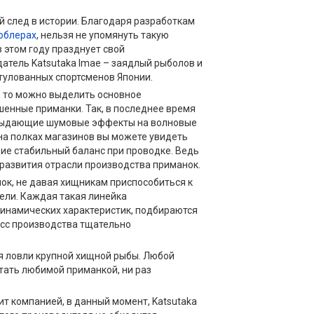
 след в истории. Благодаря разработкам
облерах
, нельзя не упомянуть такую
в этом году празднует свой
атель Katsutaka Imae – заядлый рыболов и
итулованных спортсменов Японии.
, то можно выделить основное
енные приманки. Так, в последнее время
 выдающие шумовые эффекты на волновые
на полках магазинов вы можете увидеть
ие стабильный баланс при проводке. Ведь
 развития отрасли производства приманок.
ок, не давая хищникам приспособиться к
ели. Каждая такая линейка
динамических характеристик, подбираются
есс производства тщательно
я ловли крупной хищной рыбы. Любой
тать любимой приманкой, ни раз
ит компанией, в данный момент, Katsutaka