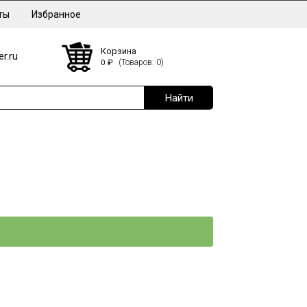
ты
Избранное
Корзина
r.ru
0
₽
(Товаров: 0)