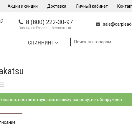
Акции и скидки
Доставка
Личный кабинет
Контак
8 (800) 222-30-97
sale@carpleade
Звонок по России — бесплатный
СПИННИНГ
akatsu
Товаров, соответствующих вашему запросу, не обнаружено.
писание