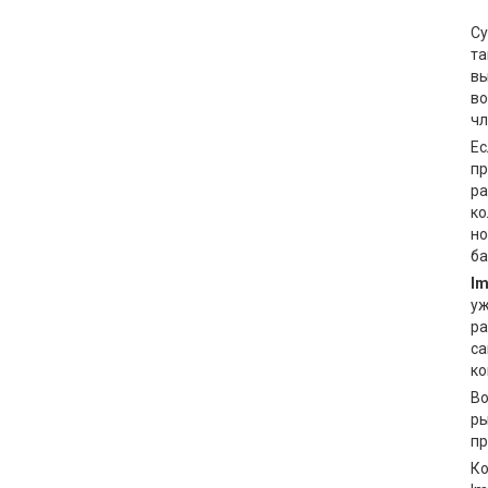
Су
та
вы
во
чл
Ес
пр
ра
ко
но
ба
Im
уж
ра
са
ко
Во
ры
пр
Ко