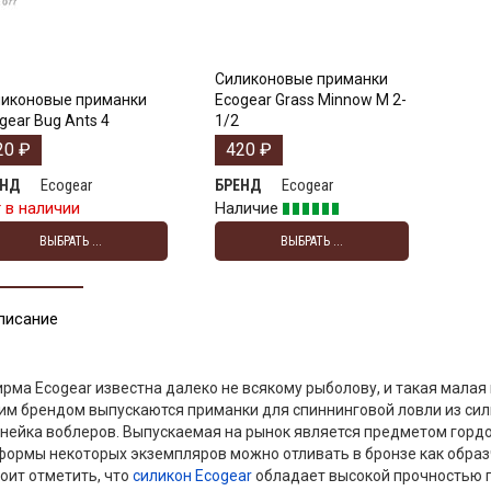
Силиконовые приманки
иконовые приманки
Ecogear Grass Minnow M 2-
gear Bug Ants 4
1/2
20
₽
420
₽
Ecogear
Ecogear
ЕНД
БРЕНД
 в наличии
Наличие
ВЫБРАТЬ ...
ВЫБРАТЬ ...
писание
рма Ecogear известна далеко не всякому рыболову, и такая малая
им брендом выпускаются приманки для спиннинговой ловли из си
нейка воблеров. Выпускаемая на рынок является предметом гордо
формы некоторых экземпляров можно отливать в бронзе как обра
оит отметить, что
силикон Ecogear
обладает высокой прочностью п