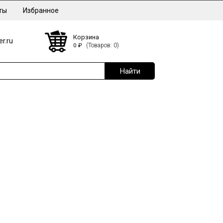
ты
Избранное
Корзина
r.ru
0
₽
(Товаров: 0)