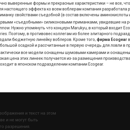
чно выверенные формы и прекрасные характеристики – не все, чт
я настоящего эффекта ко всем воблерам компания разработала 
иманку свойствами съедобной (в состав включены аминокислоты и 
рвыми «съедобными» силиконовыми приманками, увидевшие на ро
nnow. Нужно упомянуть что концерн Marukyu, в который входит Ec
ries. Поэтому, в противовес коллегам из более элитарного подраз
здали бюджетную линейку воблеров. Кроме того,
фирма
Ecogear
в
большой осадкой и рассчитанные в первую очередь для ловли в 
актически все модели оснащены шумовыми камерами и оснащены 
зкая цена этих линеек получается из-за размещения производства
оходит в японском подразделении компании Ecogear.
изображения и текст на этом
е и не могут быть
го разрешения.