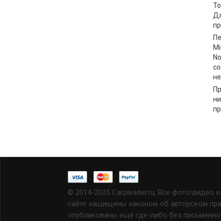
То
Дл
пр
Пе
Mi
No
со
не
Пр
ни
пр
© 2014-2025 Carpleader.ru, Все фото\видео 
сайте защищены законом об авторском прав
опубликованы ещё где-либо без письменно