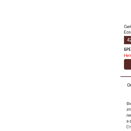
Сил
Eco
4
БР
Нет
О
Фи
эт
ли
а 
Ст