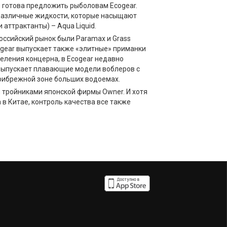
о готова предложить рыболовам Ecogear.
различные жидкости, которые насыщают
аттрактанты) – Aqua Liquid.
ссийский рынок были Paramax и Grass
ogear выпускает также «элитные» приманки
деления концерна, в Ecogear недавно
ыпускает плавающие модели воблеров с
прибрежной зоне больших водоемах.
тройниками японской фирмы Owner. И хотя
 в Китае, контроль качества все также