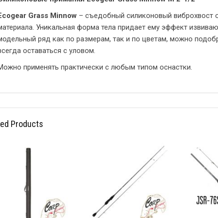
Ecogear Grass Minnow
– съедобный силиконовый виброхвост о
материала. Уникальная форма тела придает ему эффект извива
модельный ряд как по размерам, так и по цветам, можно подоб
всегда оставаться с уловом.
Можно применять практически с любым типом оснастки.
ted Products