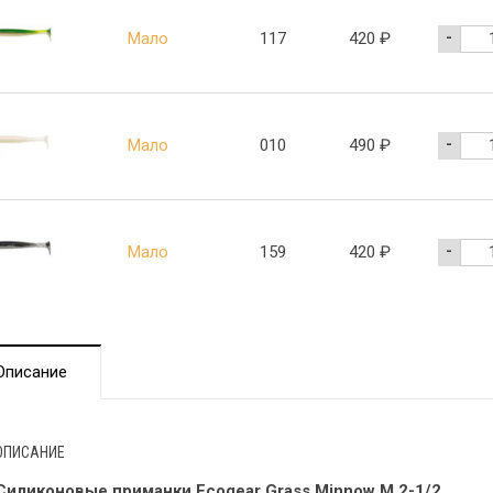
-
Мало
117
420
₽
-
Мало
010
490
₽
-
Мало
159
420
₽
Описание
ОПИСАНИЕ
Силиконовые приманки Ecogear Grass Minnow M 2-1/2