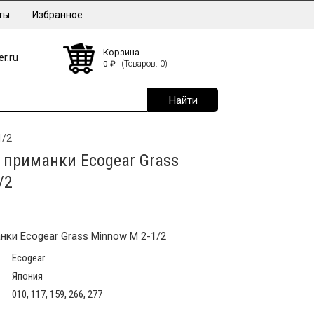
ты
Избранное
Корзина
r.ru
0
₽
(Товаров: 0)
1/2
приманки Ecogear Grass
/2
ки Ecogear Grass Minnow M 2-1/2
Ecogear
Япония
010, 117, 159, 266, 277