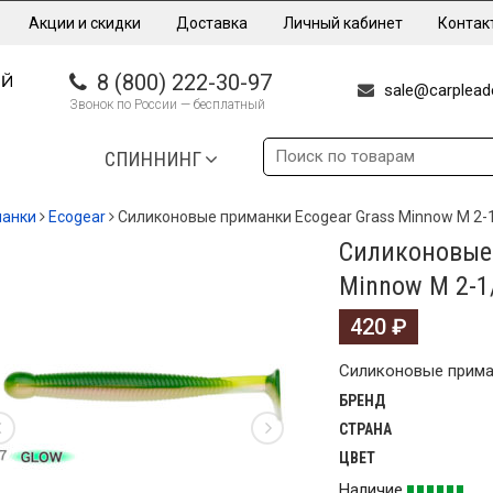
Акции и скидки
Доставка
Личный кабинет
Контак
8 (800) 222-30-97
sale@carpleade
Звонок по России — бесплатный
СПИННИНГ
манки
Ecogear
Силиконовые приманки Ecogear Grass Minnow M 2-
Силиконовые 
Minnow M 2-1
420
₽
Силиконовые приман
БРЕНД
СТРАНА
ЦВЕТ
Наличие