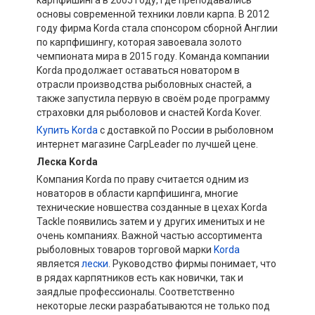
карпфишинга в 2005 году, где преподавались
основы современной техники ловли карпа. В 2012
году фирма Korda стала спонсором сборной Англии
по карпфишингу, которая завоевала золото
чемпионата мира в 2015 году. Команда компании
Korda продолжает оставаться новатором в
отрасли производства рыболовных снастей, а
также запустила первую в своём роде программу
страховки для рыболовов и снастей Korda Kover.
Купить Korda
c доставкой по России в рыболовном
интернет магазине CarpLeader по лучшей цене.
Леска
Korda
Компания Korda по праву считается одним из
новаторов в области карпфишинга, многие
технические новшества созданные в цехах Korda
Tackle появились затем и у других именитых и не
очень компаниях. Важной частью ассортимента
рыболовных товаров торговой марки
Korda
является
лески
. Руководство фирмы понимает, что
в рядах карпятников есть как новички, так и
заядлые профессионалы. Соответственно
некоторые лески разрабатываются не только под