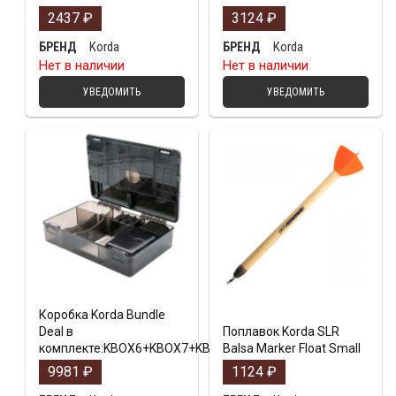
2437
₽
3124
₽
Korda
Korda
БРЕНД
БРЕНД
Нет в наличии
Нет в наличии
УВЕДОМИТЬ
УВЕДОМИТЬ
Коробка Korda Bundle
Deal в
Поплавок Korda SLR
комплекте:KBOX6+KBOX7+KBOX10+KBOX12+KBOX14
Balsa Marker Float Small
9981
₽
1124
₽