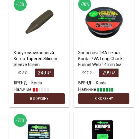
-60%
-70%
Конус силиконовый
Запасная ПВА сетка
Korda Tapered Silicone
Korda PVA Long Chuck
Sleeve Green
Funnel Web 14mm 5м
249
₽
299
₽
623
₽
997
₽
Korda
Korda
БРЕНД
БРЕНД
Наличие
Наличие
В КОРЗИНУ
В КОРЗИНУ
-70%