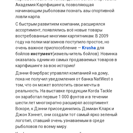
Академия Карпфишинга, позволяющая
начинающим рыболовам познать азы спортивной
ловли карпа.
С быстрым развитием компании, расширялся
ассортимент, появлялись всё новые товары
востребованные многими карпятникам. В 2009
году на полки магазинов поступило простое, но
очень важное приспособление —
Krusha
для
бойлов
инстумент
(измельчитель бойлов). Новинка
оказалась одним из самых продаваемых товаров в
карпфишинге за всю историю!
Дэнни Фэирбрас управлял компанией на дому,
пока не получил уведомления от банка NatWest о
том, что он может воплотить свои мечты в
реальность. На выставке продукции Korda Tackle
он заработал первые 1 000 фунтов и в течении
шести лет многократно расширял ассортимент.
Вскоре, к Дэнни присоединились Дэмиан Кларк и
Джон Хэннет, они создали тот самый ярко зеленый
логотип, ставший очень узнаваемым в среде
рыболовов по всему миру.