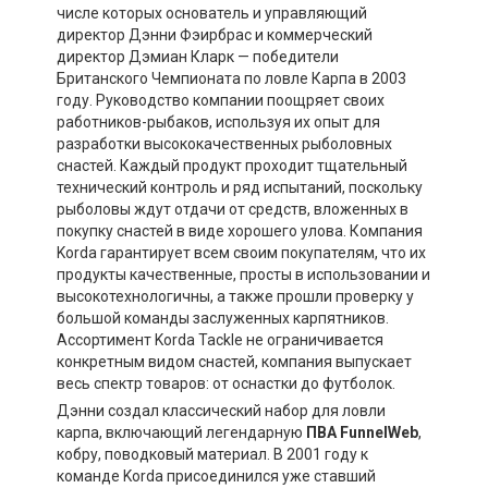
числе которых основатель и управляющий
директор Дэнни Фэирбрас и коммерческий
директор Дэмиан Кларк — победители
Британского Чемпионата по ловле Карпа в 2003
году. Руководство компании поощряет своих
работников-рыбаков, используя их опыт для
разработки высококачественных рыболовных
снастей. Каждый продукт проходит тщательный
технический контроль и ряд испытаний, поскольку
рыболовы ждут отдачи от средств, вложенных в
покупку снастей в виде хорошего улова. Компания
Korda гарантирует всем своим покупателям, что их
продукты качественные, просты в использовании и
высокотехнологичны, а также прошли проверку у
большой команды заслуженных карпятников.
Ассортимент Korda Tackle не ограничивается
конкретным видом снастей, компания выпускает
весь спектр товаров: от оснастки до футболок.
Дэнни создал классический набор для ловли
карпа, включающий легендарную
ПВА FunnelWeb
,
кобру, поводковый материал. В 2001 году к
команде Korda присоединился уже ставший