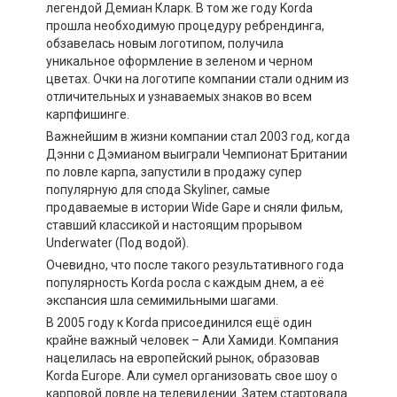
легендой Демиан Кларк. В том же году Korda
прошла необходимую процедуру ребрендинга,
обзавелась новым логотипом, получила
уникальное оформление в зеленом и черном
цветах. Очки на логотипе компании стали одним из
отличительных и узнаваемых знаков во всем
карпфишинге.
Важнейшим в жизни компании стал 2003 год, когда
Дэнни с Дэмианом выиграли Чемпионат Британии
по ловле карпа, запустили в продажу супер
популярную для спода Skyliner, самые
продаваемые в истории Wide Gape и сняли фильм,
ставший классикой и настоящим прорывом
Underwater (Под водой).
Очевидно, что после такого результативного года
популярность Korda росла с каждым днем, а её
экспансия шла семимильными шагами.
В 2005 году к Korda присоединился ещё один
крайне важный человек – Али Хамиди. Компания
нацелилась на европейский рынок, образовав
Korda Europe. Али сумел организовать свое шоу о
карповой ловле на телевидении. Затем стартовала