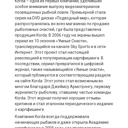
Korda – одна из первых компаний, уделившая
особое внимание выпуску видеоматериалов
посвященных рыбной ловле. Премьерной стала
серия на DVD дисках «Подводный мир», которая
распространялась во всех магазинах по продаже
рыболовных снастей, где была представлена
продукция Korda. В 2006 году на экраны вышел
сериал из 10 сезонов «Умные Снасти»,
транслирующийся на канале Sky Sports и в сети
Интернет. Этот проект стал настоящей
революцией в популяризации карпфишинга. В
последствии, сериал превратился в цифровой
журнал, также называющийся «Умные снасти»,
который публикуется в соответствующем разделе
на сайте Korda. Этот успех стал возможным во
многом благодаря Джеймсу Армстронгу, первому
журналисту-рыболову, ставшему частью команды
Korda. Этот журнал получил хорошие отзывы
критиков и стал эталоном периодического издания
о карпфишинге.
Компания Korda всегда поддерживала
начинающих рыбаков и даже открыла Академию