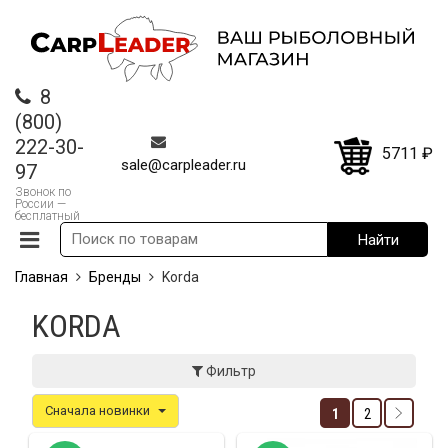
8
(800)
222-30-
5711
₽
sale@carpleader.ru
97
Звонок по
России —
бесплатный
Главная
Бренды
Korda
KORDA
Фильтр
Сначала новинки
1
2