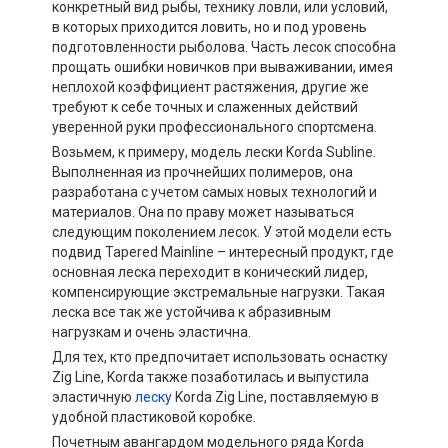
конкретный вид рыбы, технику ловли, или условий,
в которых приходится ловить, но и под уровень
подготовленности рыболова. Часть лесок способна
прощать ошибки новичков при вываживании, имея
неплохой коэффициент растяжения, другие же
требуют к себе точных и слаженных действий
уверенной руки профессионального спортсмена.
Возьмем, к примеру, модель лески Korda Subline.
Выполненная из прочнейших полимеров, она
разработана с учетом самых новых технологий и
материалов. Она по праву может называться
следующим поколением лесок. У этой модели есть
подвид Tapered Mainline – интересный продукт, где
основная леска переходит в конический лидер,
компенсирующие экстремальные нагрузки. Такая
леска все так же устойчива к абразивным
нагрузкам и очень эластична.
Для тех, кто предпочитает использовать оснастку
Zig Line, Korda также позаботилась и выпустила
эластичную
леску
Korda Zig Line, поставляемую в
удобной пластиковой коробке.
Почетным авангардом модельного ряда Korda