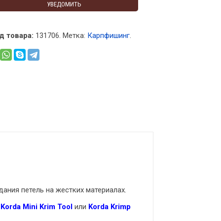
УВЕДОМИТЬ
д товара:
131706
.
Метка:
Карпфишинг
.
ания петель на жестких материалах.
к
Korda Mini Krim Tool
или
Korda Krimp