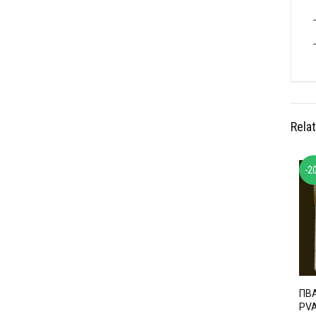
Rela
-2
ПВА
PVA