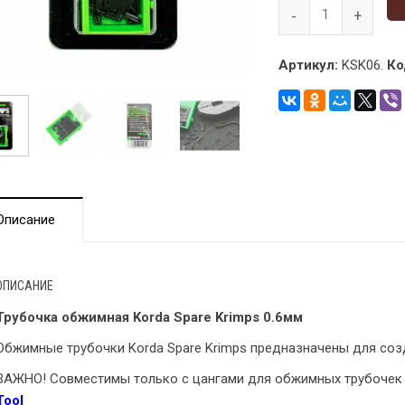
Артикул:
KSK06.
Ко
Описание
ОПИСАНИЕ
Трубочка обжимная Korda Spare Krimps 0.6мм
Обжимные трубочки Korda Spare Krimps предназначены для созд
ВАЖНО! Совместимы только с цангами для обжимных трубоче
Tool