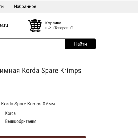
ты
Избранное
Корзина
r.ru
0
₽
(Товаров: 0)
имная Korda Spare Krimps
Korda Spare Krimps 0.6мм
Korda
Великобритания