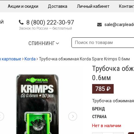
Акции и скидки
Доставка
Личный кабинет
Контак
8 (800) 222-30-97
sale@carpleade
Звонок по России — бесплатный
СПИННИНГ
ы карповые
Korda
Трубочка обжимная Korda Spare Krimps 0.6мм
Трубочка обж
0.6мм
785
₽
Трубочка обжимная 
БРЕНД
СТРАНА
Нет в наличии