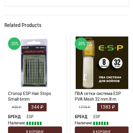
Related Products
-20%
-20%
Стопор ESP Hair Stops
ПВА сетка-система ESP
Small 6mm
PVA Mesh 32 mm 8 m
344
₽
1383
₽
430
₽
1719
₽
ESP
ESP
БРЕНД
БРЕНД
Наличие
Наличие
В КОРЗИНУ
В КОРЗИНУ