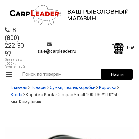
8
(800)
222-30-
0
₽
sale@carpleader.ru
97
Звонок по
России —
бесплатный
Главная
Товары
Сумки, чехлы, коробки
Коробки
Korda
Коробка Korda Compac Small 100 130*110*60
мм. Камуфляж