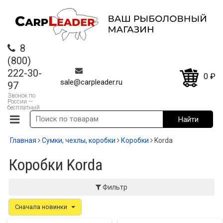
8
(800)
222-30-
0
₽
sale@carpleader.ru
97
Звонок по
России —
бесплатный
Главная
Сумки, чехлы, коробки
Коробки
Korda
Коробки Korda
Фильтр
Сначала новинки