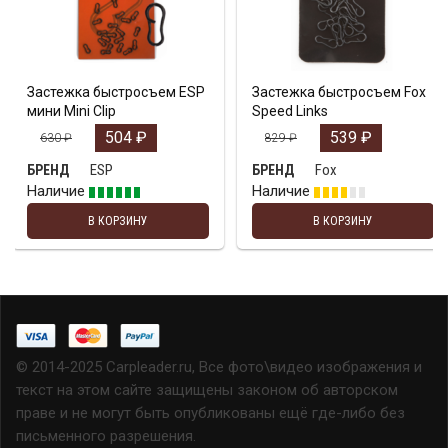
Застежка быстросъем ESP
Застежка быстросъем Fox
мини Mini Clip
Speed Links
504
₽
539
₽
630
₽
829
₽
ESP
Fox
БРЕНД
БРЕНД
Наличие
Наличие
В КОРЗИНУ
В КОРЗИНУ
© 2014-2025 Carpleader.ru, Все фото\видео изображения и
текст на этом сайте защищены законом об авторском
праве и не могут быть опубликованы ещё где-либо без
письменного разрешения.