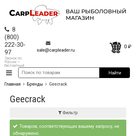
8
(800)
222-30-
0
₽
sale@carpleader.ru
97
Звонок по
России —
бесплатный
Главная
Бренды
Geecrack
Geecrack
Фильтр
Товаров, соответствующих вашему запросу, не
обнаружено.