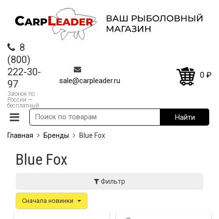
8
(800)
222-30-
0
₽
sale@carpleader.ru
97
Звонок по
России —
бесплатный
Главная
Бренды
Blue Fox
Blue Fox
Фильтр
Сначала новинки