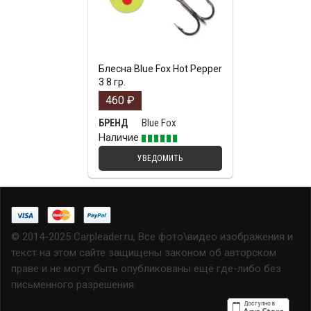
Блесна Blue Fox Hot Pepper
3 8 гр.
460
₽
Blue Fox
БРЕНД
Наличие
УВЕДОМИТЬ
© 2014-2025 Carpleader.ru, Все фото\видео изображения и
текст на этом сайте защищены законом об авторском
праве и не могут быть опубликованы ещё где-либо без
письменного разрешения.