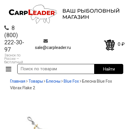
8
(800)
222-30-
0
₽
sale@carpleader.ru
97
Звонок по
России —
бесплатный
Главная
Товары
Блесны
Blue Fox
Блесна Blue Fox
Vibrax Flake 2