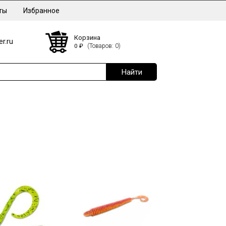
ты
Избранное
Корзина
r.ru
0
₽
(Товаров: 0)