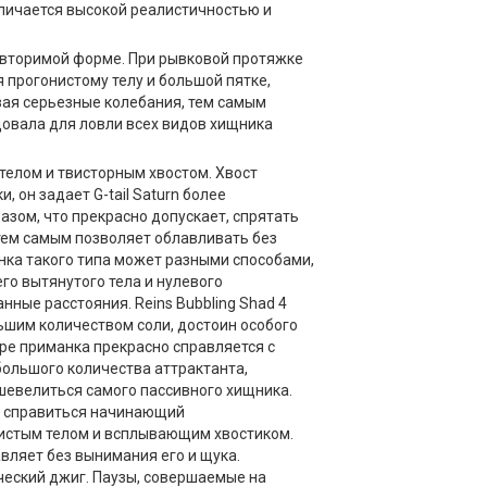
тличается высокой реалистичностью и
овторимой форме. При рывковой протяжке
 прогонистому телу и большой пятке,
вая серьезные колебания, тем самым
довала для ловли всех видов хищника
телом и твисторным хвостом. Хвост
 он задает G-tail Saturn более
зом, что прекрасно допускает, спрятать
 тем самым позволяет облавливать без
нка такого типа может разными способами,
его вытянутого тела и нулевого
нные расстояния. Reins Bubbling Shad 4
ьшим количеством соли, достоин особого
ре приманка прекрасно справляется с
 большого количества аттрактанта,
шевелиться самого пассивного хищника.
ет справиться начинающий
бристым телом и всплывающим хвостиком.
авляет без вынимания его и щука.
ческий джиг. Паузы, совершаемые на