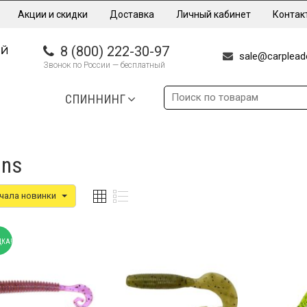
Акции и скидки
Доставка
Личный кабинет
Контак
8 (800) 222-30-97
sale@carpleade
Звонок по России — бесплатный
СПИННИНГ
ins
чала новинки
КА!