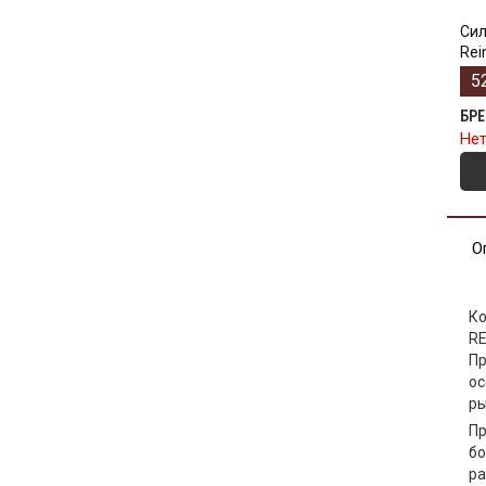
Сил
Rei
5
БР
Нет
О
К
RE
Пр
ос
ры
Пр
бо
ра