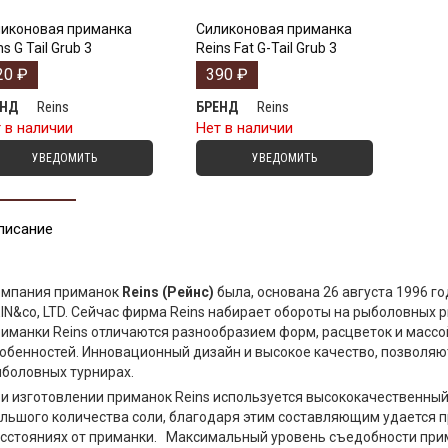
иконовая приманка
Силиконовая приманка
ns G Tail Grub 3
Reins Fat G-Tail Grub 3
20
₽
390
₽
Reins
Reins
ЕНД
БРЕНД
 в наличии
Нет в наличии
УВЕДОМИТЬ
УВЕДОМИТЬ
писание
омпания приманок
Reins (Рейнс)
была, основана 26 августа 1996 г
IN&co, LTD. Сейчас фирма Reins набирает обороты на рыболовных 
иманки Reins отличаются разнообразием форм, расцветок и масс
обенностей. Инновационный дизайн и высокое качество, позволяю
боловных турнирах.
и изготовлении приманок Reins используется высококачественный
льшого количества соли, благодаря этим составляющим удается 
сстояниях от приманки. Максимальный уровень съедобности прим