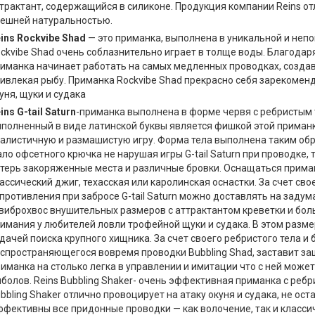
трактант, содержащийся в силиконе. Продукция компании Reins о
ешней натуральностью.
ins Rockvibe Shad
— это приманка, выполнена в уникальной и неп
ckvibe Shad очень соблазнительно играет в толще воды. Благодаря
иманка начинает работать на самых медленных проводках, созда
ивлекая рыбу. Приманка Rockvibe Shad прекрасно себя зарекомен
уня, щуки и судака
ins G-tail Saturn
-приманка выполнена в форме червя с ребристым 
полненный в виде латинской буквы является фишкой этой приманки,
алистичную и размашистую игру. Форма тела выполнена таким обра
ло офсетного крючка не нарушая игры G-tail Saturn при проводке,
терь закоряженные места и различные бровки. Оснащаться прима
ассический джиг, техасская или каролинская оснастки. За счет сво
противления при забросе G-tail Saturn можно доставлять на задума
виброхвос внушительных размеров с аттрактантом креветки и бол
имания у любителей ловли трофейной щуки и судака. В этом разме
дачей поиска крупного хищника. За счет своего ребристого тела и
спространяющегося вовремя проводки Bubbling Shad, заставит за
иманка на столько легка в управлении и имитации что с ней мож
болов. Reins Bubbling Shaker- очень эффективная приманка с ре
bbling Shaker отлично провоцирует на атаку окуня и судака, не ост
фективны все придонные проводки — как волочение, так и класси