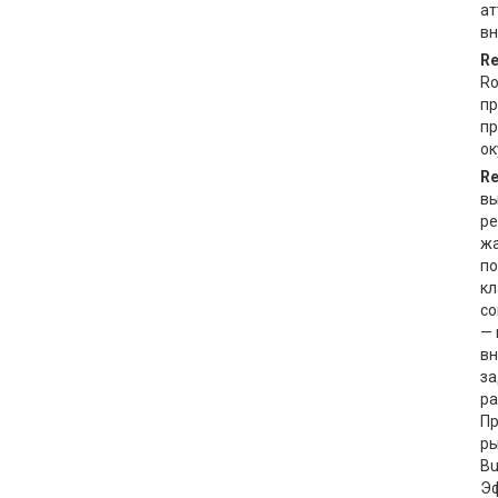
ат
вн
Re
Ro
пр
пр
ок
Re
вы
ре
жа
по
кл
со
— 
вн
за
ра
Пр
ры
Bu
Эф