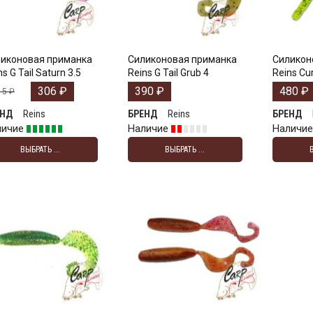
иконовая приманка
Силиконовая приманка
Силикон
ns G Tail Saturn 3.5
Reins G Tail Grub 4
Reins Cur
306
₽
390
₽
480
₽
15
₽
Reins
Reins
ЕНД
БРЕНД
БРЕНД
личие
Наличие
Наличи
ВЫБРАТЬ ...
ВЫБРАТЬ ...