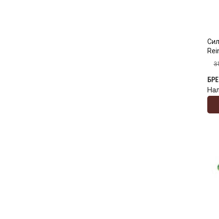
Сил
Rei
3
БР
На