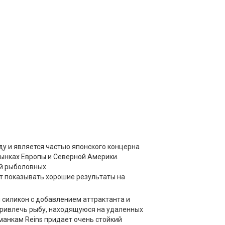
оду и является частью японского концерна
рынках Европы и Северной Америки.
ой рыболовных
т показывать хорошие результаты на
 силикон с добавлением аттрактанта и
привлечь рыбу, находящуюся на удаленных
анкам Reins придает очень стойкий