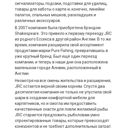
сигнализаторы, подсаки, подставки для удилищ,
товары для заботы о карпе и, конечно, линейки
палаток, спальных мешков, раскладушек и
различных аксессуаров.
В 2007 компания была приобретена брэндом
Shakespeare. Это привело к первому переезду JRC
из родного Ессекса в другой район Англии. В то же
время, компания расширила свой ассортимент
продуктами марки Pure Fishing, превратившись в
уже крупный бренд. Был ещё один переезд
компании, и теперь в наши дни она расположена
маленьком городе Алнвик, расположенный в
Англии.
Несмотря на все смены жительства и расширения,
JRC остается верной своим корням. Спустя два
десятилетия компания не только не упустила свой
шарм в создании комфортной мебели для
карпятников, но и смогла им предоставить
качественные снасти для ловли желаемой рыбы.
JRC старается предложить рыболовам умно
спроектированные товары, которые превосходят
конкурентов и не требуют дополнительных затрат.