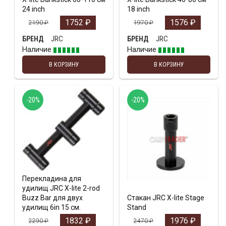
24 inch
18 inch
1752
₽
1576
₽
2190
₽
1970
₽
JRC
JRC
БРЕНД
БРЕНД
Наличие
Наличие
В КОРЗИНУ
В КОРЗИНУ
-20%
-20%
Перекладина для
удилищ JRC X-lite 2-rod
Buzz Bar для двух
Стакан JRC X-lite Stage
удилищ 6in 15 см.
Stand
1832
₽
1976
₽
2290
₽
2470
₽