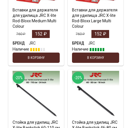
Вставки для держателя
Вставки для держателя
для удилища JRC X-lite
для удилища JRC X-lite
Rod-Bloxx Medium Multi
Rod-Bloxx Large Multi
Colour
Colour
152
₽
152
₽
760
₽
760
₽
JRC
JRC
БРЕНД
БРЕНД
Наличие
Наличие
В КОРЗИНУ
В КОРЗИНУ
-20%
-20%
Стойка для удилищ JRC
Стойка для удилищ JRC
X-lite Bankstick 60-110 см
X-lite Bankstick 46-80 см