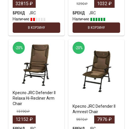
32815
₽
1032
₽
1290
₽
JRC
JRC
БРЕНД
БРЕНД
Наличие
Наличие
В КОРЗИНУ
В КОРЗИНУ
-20%
-20%
Кресло JRC Defender II
Relaxa Hi-Recliner Arm
Chair
Кресло JRC Defender II
15190
₽
Armrest Chair
12152
₽
7976
₽
9970
₽
JRC
JRC
БРЕНД
БРЕНД