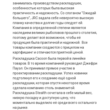
занималась производством раскладушек,
особенностью которых была высокая
практичность и надежность. Со слоганом “Ожидай
большего”, JRC задала себе невероятно высокую
планку качества и долгие годы следует ей.
Компания в определенной степени является
наследием великих рыболовов прошлого столетия,
поэтому делает всё возможное, чтобы её
продукция была практичной и надежной. Все
товары компании создаются с прицелом на
карпфишинг и отличаются приятной ценой.
Раскладушка Cacoon была первой в линейке
товаров. В то время компанией руководил Джефри
Пауэл. Он принимал прямое участие в
проектировании раскладушки. Успех новинки
подтолкнул его к созданию ещё одной
раскладушки, которая спустя некоторое время
сделала компанию столь знаменитой.
Раскладушка Stealth сочетала в себе малый вес,
низкую посадку и доступную цену, что
моментально выделило её среди всего остального
на рынке.