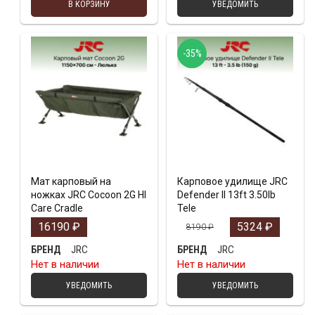
В КОРЗИНУ
УВЕДОМИТЬ
-35%
Мат карповый на
Карповое удилище JRC
ножках JRC Cocoon 2G HI
Defender II 13ft 3.50lb
Care Cradle
Tele
16190
₽
5324
₽
8190
₽
JRC
JRC
БРЕНД
БРЕНД
Нет в наличии
Нет в наличии
УВЕДОМИТЬ
УВЕДОМИТЬ