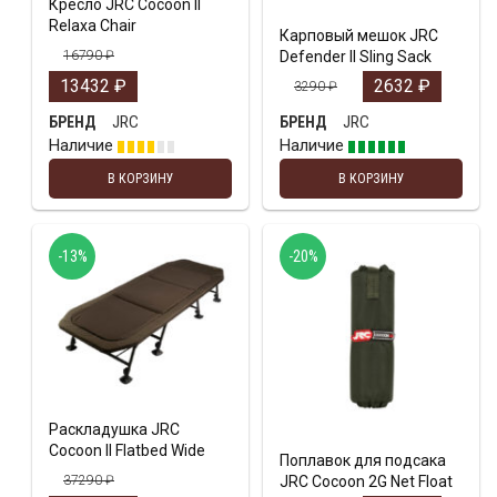
Кресло JRC Cocoon II
Relaxa Chair
Карповый мешок JRC
16790
₽
Defender II Sling Sack
13432
₽
2632
₽
3290
₽
JRC
JRC
БРЕНД
БРЕНД
Наличие
Наличие
В КОРЗИНУ
В КОРЗИНУ
-13%
-20%
Раскладушка JRC
Cocoon II Flatbed Wide
Поплавок для подсака
37290
₽
JRC Cocoon 2G Net Float