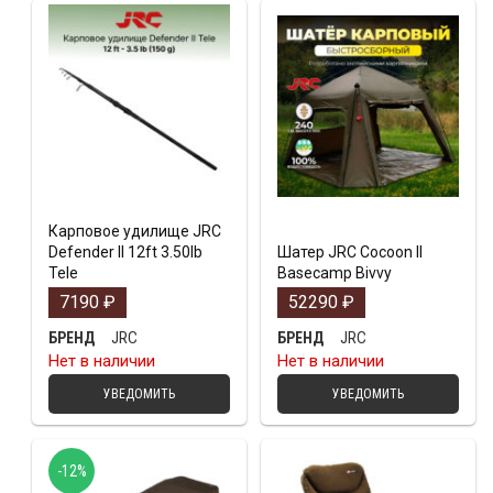
Карповое удилище JRC
Defender II 12ft 3.50lb
Шатер JRC Cocoon II
Tele
Basecamp Bivvy
7190
₽
52290
₽
JRC
JRC
БРЕНД
БРЕНД
Нет в наличии
Нет в наличии
УВЕДОМИТЬ
УВЕДОМИТЬ
-12%