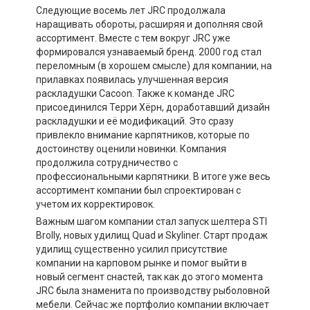
Следующие восемь лет JRC продолжала
наращивать обороты, расширяя и дополняя свой
ассортимент. Вместе с тем вокруг JRC уже
формировался узнаваемый бренд. 2000 год стал
переломным (в хорошем смысле) для компании, на
прилавках появилась улучшенная версия
раскладушки Cacoon. Также к команде JRC
присоединился Терри Хёрн, доработавший дизайн
раскладушки и её модификаций. Это сразу
привлекло внимание карпятников, которые по
достоинству оценили новинки. Компания
продолжила сотрудничество с
профессиональными карпятники. В итоге уже весь
ассортимент компании был спроектирован с
учетом их корректировок.
Важным шагом компании стал запуск шелтера STI
Brolly, новых удилищ Quad и Skyliner. Старт продаж
удилищ существенно усилил присутствие
компании на карповом рынке и помог выйти в
новый сегмент снастей, так как до этого момента
JRC была знаменита по производству рыболовной
мебели. Сейчас же портфолио компании включает