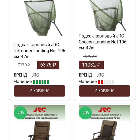
Подсак карповый JRC
Cocoon Landing Net 106
Подсак карповый JRC
см. 42in
Defender Landing Net 106
см. 42in
13790
₽
6376
₽
11032
₽
7970
₽
JRC
JRC
БРЕНД
БРЕНД
Наличие
Наличие
В КОРЗИНУ
В КОРЗИНУ
-20%
-20%