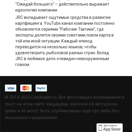
“Ожидай большего” – действительно выражает
идеологию компании.
JRC вкладывает ощутимые средства в развитие
карпфишинга. YouTube канал компании постоянно
обновляется сериями “Рабочие Тактики”, где
эксперты делятся своими советами ловли карпа в
той или иной ситуации. Каждый эпизод
переводится на несколько языков, чтобы
удовлетворить рыболовов разных стран. Вклад
JRC в любимое дело очевиден невооруженным
глазом.
© 2014-2025 Carpleader.ru, Все фото\видео изображения и
текст на этом сайте защищены законом об авторском
праве и не могут быть опубликованы ещё где-либо без
письменного разрешения.