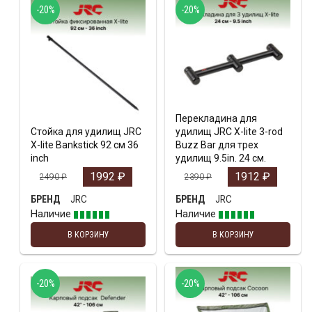
-20%
-20%
Перекладина для
Стойка для удилищ JRC
удилищ JRC X-lite 3-rod
X-lite Bankstick 92 см 36
Buzz Bar для трех
inch
удилищ 9.5in. 24 см.
1992
₽
1912
₽
2490
₽
2390
₽
JRC
JRC
БРЕНД
БРЕНД
Наличие
Наличие
В КОРЗИНУ
В КОРЗИНУ
-20%
-20%