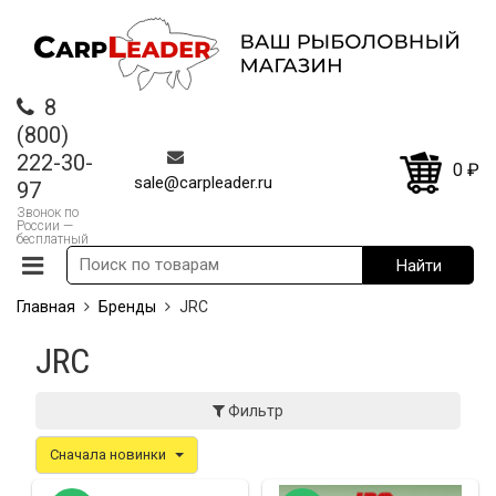
8
(800)
222-30-
0
₽
sale@carpleader.ru
97
Звонок по
России —
бесплатный
Главная
Бренды
JRC
JRC
Фильтр
Сначала новинки