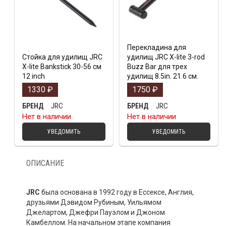
Перекладина для
Стойка для удилищ JRC
удилищ JRC X-lite 3-rod
X-lite Bankstick 30-56 см
Buzz Bar для трех
12 inch
удилищ 8.5in. 21.6 см.
1330
₽
1750
₽
JRC
JRC
БРЕНД
БРЕНД
Нет в наличии
Нет в наличии
УВЕДОМИТЬ
УВЕДОМИТЬ
ОПИСАНИЕ
JRC
была основана в 1992 году в Ессексе, Англия,
друзьями Дэвидом Рубиным, Уильямом
Джелартом, Джефри Пауэлом и Джоном
Камбеллом. На начальном этапе компания