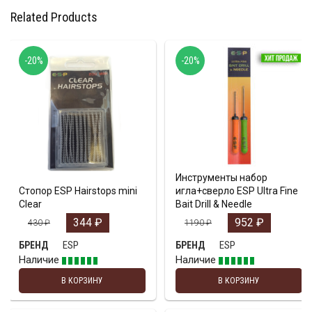
Related Products
-20%
-20%
Инструменты набор
Стопор ESP Hairstops mini
игла+сверло ESP Ultra Fine
Clear
Bait Drill & Needle
344
₽
952
₽
430
₽
1190
₽
ESP
ESP
БРЕНД
БРЕНД
Наличие
Наличие
В КОРЗИНУ
В КОРЗИНУ