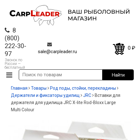
8
(800)
222-30-
0
₽
sale@carpleader.ru
97
Звонок по
России —
бесплатный
Главная
Товары
Род поды, стойки, перекладины
Держатели и фиксаторы удилищ
JRC
Вставки для
держателя для удилища JRC X-lite Rod-Bloxx Large
Multi Colour
-80%