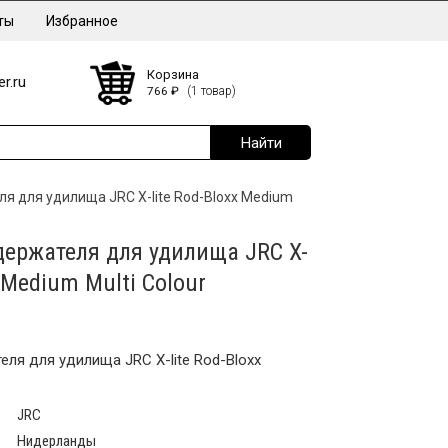
ты
Избранное
Корзина
r.ru
766
₽
(1 товар)
я для удилища JRC X-lite Rod-Bloxx Medium
держателя для удилища JRC X-
x Medium Multi Colour
еля для удилища JRC X-lite Rod-Bloxx
JRC
Нидерланды