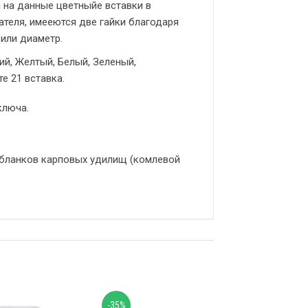
 на данные цветныйе вставки в
теля, имееются две гайки благодаря
или диаметр.
ий, Желтый, Белый, Зеленый,
те 21 вставка.
ключа.
 бланков карповых удилищ (комлевой
-35%