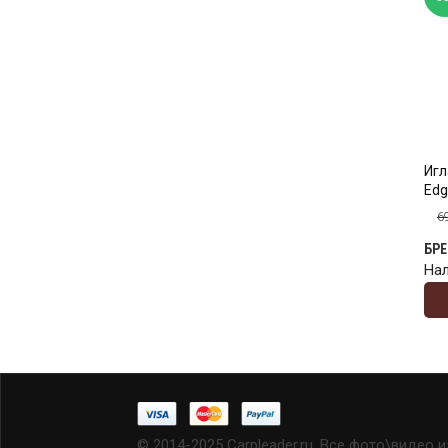
Игл
Edg
6
БР
На
© 2014-2025 Carpleader.ru, Все фото\видео 