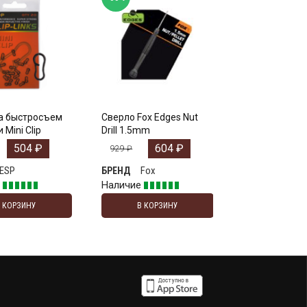
а быстросъем
Сверло Fox Edges Nut
 Mini Clip
Drill 1.5mm
504
₽
604
₽
929
₽
ESP
Fox
БРЕНД
е
Наличие
В КОРЗИНУ
В КОРЗИНУ