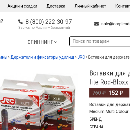
Акции и скидки
Доставка
Личный кабинет
Контак
8 (800) 222-30-97
sale@carpleade
Звонок по России — бесплатный
СПИННИНГ
дины
Держатели и фиксаторы удилищ
JRC
Вставки для держател
Вставки для 
%
lite Rod-Blox
152
₽
760
₽
Вставки для держат
Medium Multi Colour
БРЕНД
СТРАНА