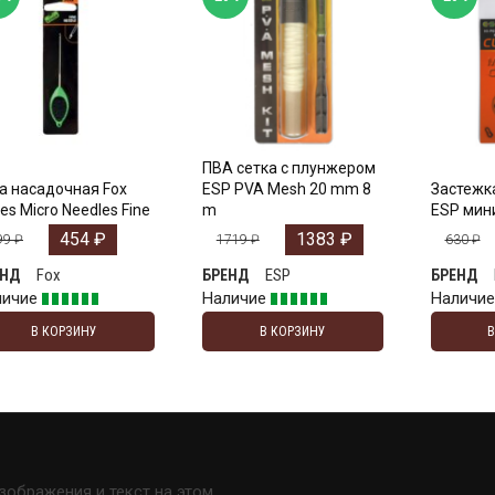
ПВА сетка с плунжером
а насадочная Fox
ESP PVA Mesh 20 mm 8
Застежк
es Micro Needles Fine
m
ESP мини
454
₽
1383
₽
99
₽
1719
₽
630
₽
Fox
ESP
ЕНД
БРЕНД
БРЕНД
личие
Наличие
Наличи
В КОРЗИНУ
В КОРЗИНУ
изображения и текст на этом