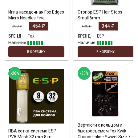
Игла насадочная Fox Edges
Стопор ESP Hair Stops
Micro Needles Fine
Small 6mm
454
₽
344
₽
699
₽
430
₽
Fox
ESP
БРЕНД
БРЕНД
Наличие
Наличие
В КОРЗИНУ
В КОРЗИНУ
-20%
-35%
Вертлюги с кольцом и
ПВА сетка-система ESP
быстросъемом Fox Kwik
PVA Mesh 32 mm 8 m
Change Inline Swivel Size 7