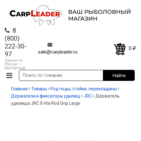
8
(800)
222-30-
0
₽
sale@carpleader.ru
97
Звонок по
России —
бесплатный
Главная
Товары
Род поды, стойки, перекладины
Держатели и фиксаторы удилищ
JRC
Держатель
удилища JRC X-lite Rod Grip Large
-20%