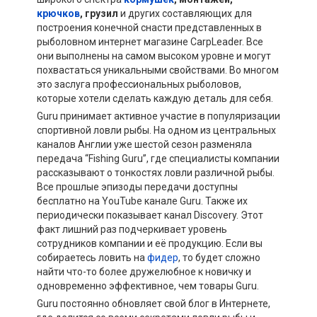
крючков
, грузил
и других составляющих для
построения конечной снасти представленных в
рыболовном интернет магазине CarpLeader. Все
они выполнены на самом высоком уровне и могут
похвастаться уникальными свойствами. Во многом
это заслуга профессиональных рыболовов,
которые хотели сделать каждую деталь для себя.
Guru принимает активное участие в популяризации
спортивной ловли рыбы. На одном из центральных
каналов Англии уже шестой сезон разменяла
передача “Fishing Guru”, где специалисты компании
рассказывают о тонкостях ловли различной рыбы.
Все прошлые эпизоды передачи доступны
бесплатно на YouTube канале Guru. Также их
периодически показывает канал Discovery. Этот
факт лишний раз подчеркивает уровень
сотрудников компании и её продукцию. Если вы
собираетесь ловить на
фидер
, то будет сложно
найти что-то более дружелюбное к новичку и
одновременно эффективное, чем товары Guru.
Guru постоянно обновляет свой блог в Интернете,