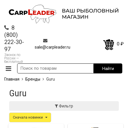
8
(800)
222-30-
0
₽
sale@carpleader.ru
97
Звонок по
России —
бесплатный
Главная
Бренды
Guru
Guru
Фильтр
Сначала новинки