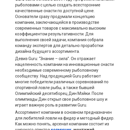
рыболовами с целью создать всесторонние
качественные снасти по доступной цене.
Основатели сразу продумали концепцию
компании, заключающейся в производстве
современных товаров с максимально высоким
коэффициентом результативности. Для
выполнения своей задачи, компания собрала
команду экспертов для детально проработки
дизайна будущего ассортимента.
Девиз Guru: “Знание – сила”. Он отражает
нацеленность компании на инновационные снасти
необходимые современному рыболовному
сообществу. Над продукцией Guru работают
многие победители различных соревнований по
спортивной ловле рыбы, а также бывшей
Олимпийский десятиборец Дин Мэйки. После
олимпиады Дин открыл свое рыболовное шоу и
играет важную роль в развитии Guru.
Ассортимент компании в основном предназначен
для любителей ловли на фидер и методный фидер.
Как можно понять, арсенал компании состоит из
широкого спектра
кормушек
, монтажей,