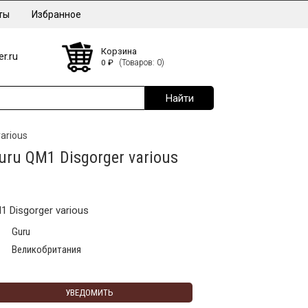
ты
Избранное
Корзина
r.ru
0
₽
(Товаров: 0)
arious
ru QM1 Disgorger various
 Disgorger various
Guru
Великобритания
УВЕДОМИТЬ