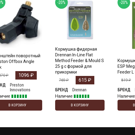
0%
-20%
-20%
Кормушка фидерная
Drennan In-Line Flat
нштейн поворотный
Method Feeder & Mould S
Кормушк
ston Offbox Angle
25 g с формой для
ESP Meg
k
прикормки
Feeder L 
1096
₽
370
₽
615
₽
769
₽
819
₽
Preston
ЕНД
Innovations
Drennan
БРЕНД
БРЕНД
личие
Наличие
Наличи
В КОРЗИНУ
В КОРЗИНУ