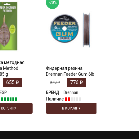
-20%
а методная
a Method
Фидерная резина
85 g
Drennan Feeder Gum 6lb
655
₽
776
₽
970
₽
ESP
Drennan
БРЕНД
е
Наличие
В КОРЗИНУ
В КОРЗИНУ