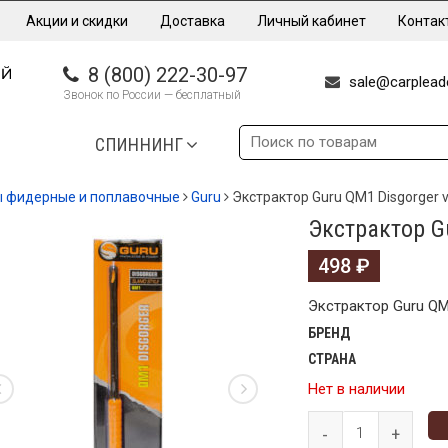
Акции и скидки
Доставка
Личный кабинет
Контак
8 (800) 222-30-97
sale@carpleade
Звонок по России — бесплатный
СПИННИНГ
ы фидерные и поплавочные
Guru
Экстрактор Guru QM1 Disgorger v
Экстрактор Gu
498
₽
Экстрактор Guru QM1
БРЕНД
СТРАНА
Нет в наличии