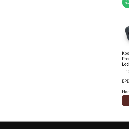
-2
Кро
Pre
Loc
1
БР
На