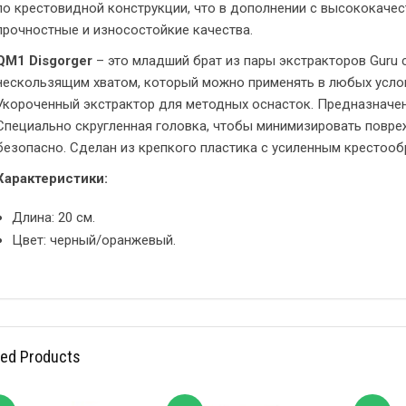
по крестовидной конструкции, что в дополнении с высококаче
прочностные и износостойкие качества.
QM1 Disgorger
– это младший брат из пары экстракторов Guru 
нескользящим хватом, который можно применять в любых услов
Укороченный экстрактор для методных оснасток. Предназначен
Специально скругленная головка, чтобы минимизировать повре
безопасно. Сделан из крепкого пластика с усиленным крестоо
Характеристики:
Длина: 20 см.
Цвет: черный/оранжевый.
ted Products