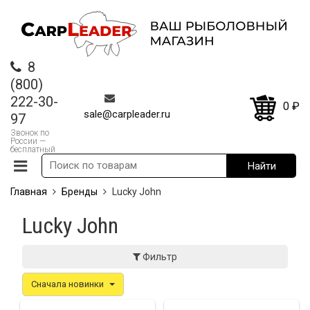
8
(800)
222-30-
0
₽
sale@carpleader.ru
97
Звонок по
России —
бесплатный
Главная
Бренды
Lucky John
Lucky John
Фильтр
Сначала новинки