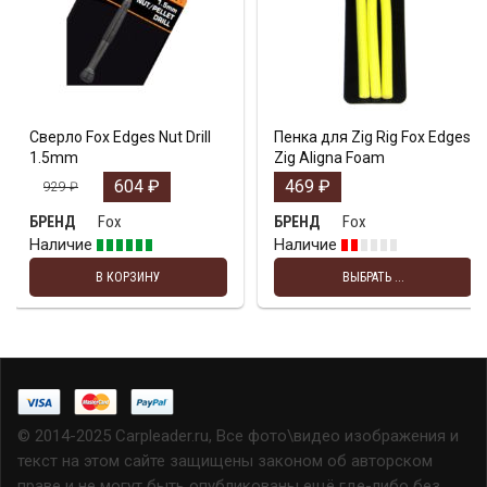
Сверло Fox Edges Nut Drill
Пенка для Zig Rig Fox Edges
1.5mm
Zig Aligna Foam
604
₽
469
₽
929
₽
Fox
Fox
БРЕНД
БРЕНД
Наличие
Наличие
В КОРЗИНУ
ВЫБРАТЬ ...
© 2014-2025 Carpleader.ru, Все фото\видео изображения и
текст на этом сайте защищены законом об авторском
праве и не могут быть опубликованы ещё где-либо без