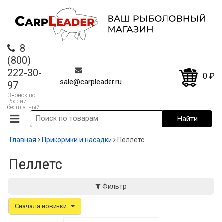
8
(800)
222-30-
0
₽
sale@carpleader.ru
97
Звонок по
России —
бесплатный
Главная
Прикормки и насадки
Пеллетс
Пеллетс
Фильтр
Сначала новинки