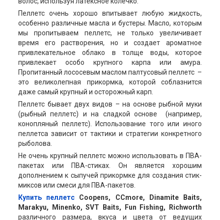
волос, используя латексное колечко.
Пеллетс очень хорошо впитывает любую жидкость,
особенно различные масла и бустеры. Масло, которым
мы пропитываем пеллетс, не только увеличивает
время его растворения, но и создает ароматное
привлекательное облако в толще воды, которое
привлекает особо крупного карпа или амура.
Пропитанный лососевым маслом палтусовый пеллетс –
это великолепная прикормка, которой соблазнится
даже самый крупный и осторожный карп.
Пеллетс бывает двух видов – на основе рыбной муки
(рыбный пеллетс) и на сладкой основе (например,
конопляный пеллетс). Использование того или иного
пеллетса зависит от тактики и стратегии конкретного
рыболова.
Не очень крупный пеллетс можно использовать в ПВА-
пакетах или ПВА-стиках. Он является хорошим
дополнением к сыпучей прикормке для создания стик-
миксов или смеси для ПВА-пакетов.
Купить пеллетс
Coopens,
CCmore,
Dinamite
Baits,
Marakyu,
Minenko,
SVT
Baits,
Fun
Fishing,
Richworth
различного размера, вкуса и цвета от ведущих