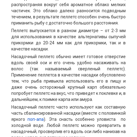
распространяя вокруг себя ароматное облако мелких
частичек. Это облако далеко разносится подводным
течением, в результате пеллетс способен очень быстро
приманить рыбу с достаточно большого расстояния.
Пеллетс выпускается в разном диаметре – от 2-3 мм
для использования в качестве альтернативы сыпучей
прикормки до 20-24 мм как для прикормки, так и в
качестве насадки.
Насадочный пеллетс обычно имеет готовое отверстие
вдоль своей оси и его очень удобно насаживать на
волос (так называемый сверленый пеллетс).
Применение пеллетса в качестве насадки обусловлено
тем, что рыба привыкла использовать его в пищу и
даже очень осторожный крупный карп обязательно
попробует пеллетс на вкус, что приведет к поклевке и, в
дальнейшем, к поимке карпа или амура.
Насадочный пеллетс часто используют как составную
часть сбалансированной насадки (вместе с половинкой
яркого
поп-апа
). Эта снасть особенно уловиста по
холодной воде. Любой пеллетс можно превратить в
насадочный, просверлив его вдоль оси либо нанизав на