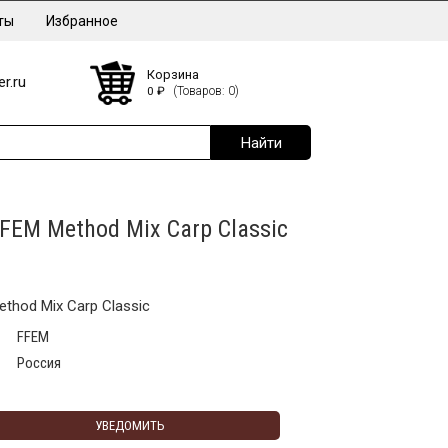
ты
Избранное
Корзина
r.ru
0
₽
(Товаров: 0)
FEM Method Mix Carp Classic
thod Mix Carp Classic
FFEM
Россия
УВЕДОМИТЬ