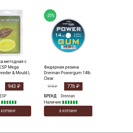
-20%
а методная с
ESP Mega
Фидерная резина
eeder & Mould L
Drennan Powergum 14lb
Clear
943
₽
776
₽
970
₽
ESP
Drennan
БРЕНД
е
Наличие
В КОРЗИНУ
В КОРЗИНУ