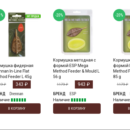
1%
-20%
-20%
Кормушка методная с
Кормушк
рмушка фидерная
формой ESP Mega
формой 
nnan In-Line Flat
Method Feeder & Mould L
Method F
hod Feeder L 45g
56 g
85 g
343
₽
943
₽
29
₽
1179
₽
1179
₽
Drennan
ESP
ЕНД
БРЕНД
БРЕНД
личие
Наличие
Наличи
В КОРЗИНУ
В КОРЗИНУ