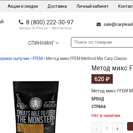
Акции и скидки
Доставка
Личный кабинет
Контак
8 (800) 222-30-97
sale@carpleade
Звонок по России — бесплатный
СПИННИНГ
ормки сыпучие
FFEM
Метод микс FFEM Method Mix Carp Classic
Метод микс F
620
₽
Метод микс FFEM Me
БРЕНД
СТРАНА
Нет в наличии