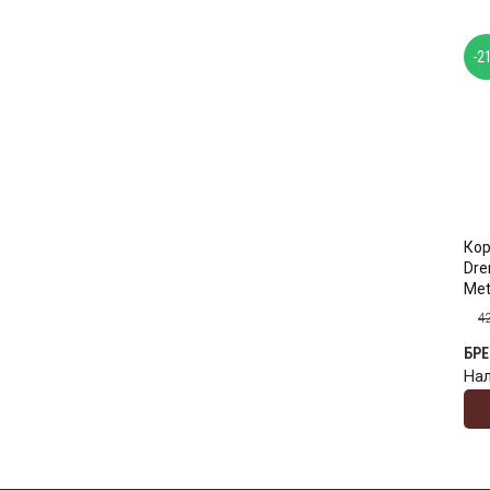
-2
Ко
Dre
Met
4
БР
На