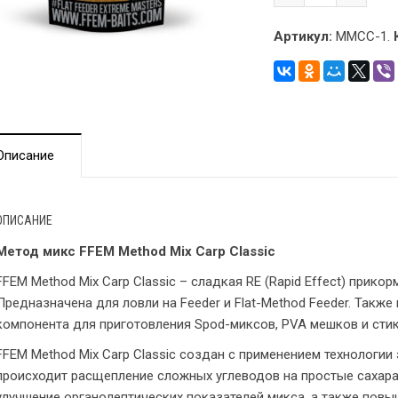
Артикул:
MMCC-1.
Описание
ОПИСАНИЕ
Метод микс FFEM Method Mix Carp Classic
FFEM Method Mix Carp Classic – сладкая RE (Rapid Effect) прик
Предназначена для ловли на Feeder и Flat-Method Feeder. Такж
компонента для приготовления Spod-миксов, PVA мешков и стик
FFEM Method Mix Carp Classic создан с применением технологии 
происходит расщепление сложных углеводов на простые сахара
улучшение органолептических показателей микса, а также повы