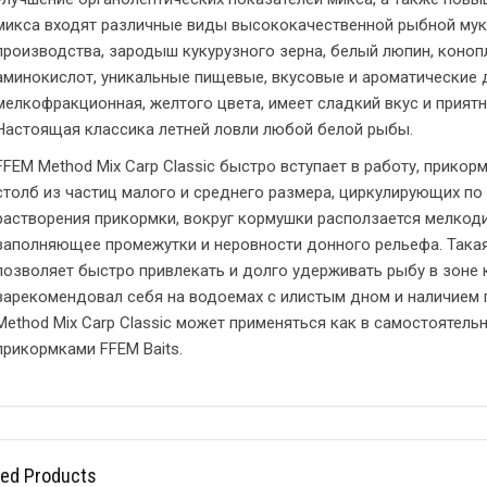
микса входят различные виды высококачественной рыбной муки
производства, зародыш кукурузного зерна, белый люпин, коноп
аминокислот, уникальные пищевые, вкусовые и ароматические 
мелкофракционная, желтого цвета, имеет сладкий вкус и приятн
Настоящая классика летней ловли любой белой рыбы.
FFEM Method Mix Carp Classic быстро вступает в работу, прико
столб из частиц малого и среднего размера, циркулирующих по 
растворения прикормки, вокруг кормушки расползается мелкод
заполняющее промежутки и неровности донного рельефа. Така
позволяет быстро привлекать и долго удерживать рыбу в зоне 
зарекомендовал себя на водоемах с илистым дном и наличием
Method Mix Carp Classic может применяться как в самостоятельн
прикормками FFEM Baits.
ted Products