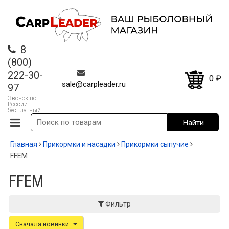
8
(800)
222-30-
0
₽
sale@carpleader.ru
97
Звонок по
России —
бесплатный
Главная
Прикормки и насадки
Прикормки сыпучие
FFEM
FFEM
Фильтр
Сначала новинки