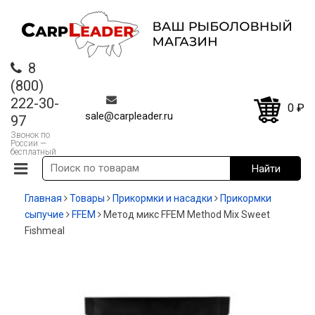
8
(800)
222-30-
0
₽
sale@carpleader.ru
97
Звонок по
России —
бесплатный
Главная
Товары
Прикормки и насадки
Прикормки
сыпучие
FFEM
Метод микс FFEM Method Mix Sweet
Fishmeal