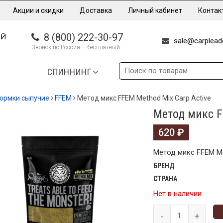
Акции и скидки
Доставка
Личный кабинет
Контак
8 (800) 222-30-97
sale@carpleade
Звонок по России — бесплатный
СПИННИНГ
ормки сыпучие
FFEM
Метод микс FFEM Method Mix Carp Active
Метод микс F
620
₽
Метод микс FFEM Me
БРЕНД
СТРАНА
Нет в наличии