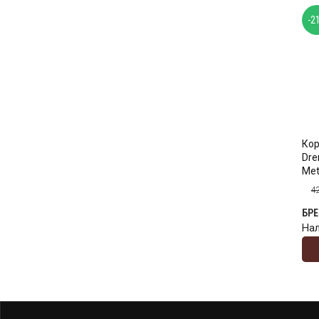
-2
Ко
Dre
Met
4
БР
На