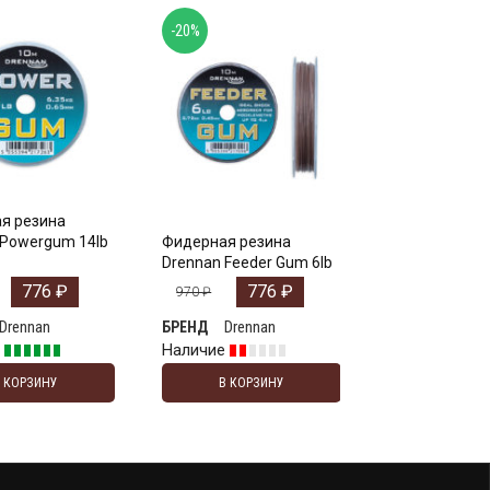
-20%
я резина
 Powergum 14lb
Фидерная резина
Drennan Feeder Gum 6lb
776
₽
776
₽
970
₽
Drennan
Drennan
БРЕНД
е
Наличие
В КОРЗИНУ
В КОРЗИНУ