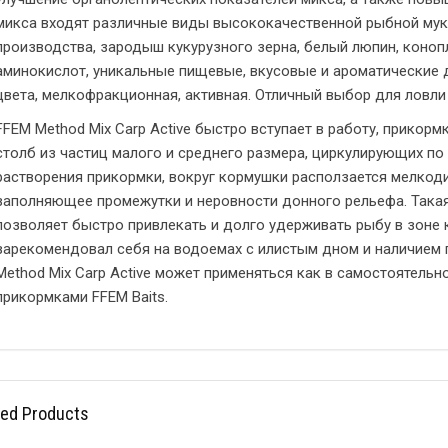
микса входят различные виды высококачественной рыбной муки
производства, зародыш кукурузного зерна, белый люпин, коноп
аминокислот, уникальные пищевые, вкусовые и ароматические 
цвета, мелкофракционная, активная. Отличный выбор для ловли 
FFEM Method Mix Carp Active быстро вступает в работу, прикор
столб из частиц малого и среднего размера, циркулирующих по 
растворения прикормки, вокруг кормушки расползается мелкод
заполняющее промежутки и неровности донного рельефа. Така
позволяет быстро привлекать и долго удерживать рыбу в зоне 
зарекомендовал себя на водоемах с илистым дном и наличием
Method Mix Carp Active может применяться как в самостоятельно
прикормками FFEM Baits.
ted Products