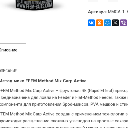
Артикул:
MMCA-1.
Описание
ОПИСАНИЕ
Метод микс FFEM Method Mix Carp Active
FFEM Method Mix Carp Active – фруктовая RE (Rapid Effect) при
Предназначена для ловли на Feeder и Flat-Method Feeder. Такж
компонента для приготовления Spod-миксов, PVA мешков и стик
FFEM Method Mix Carp Active создан с применением технологии 
происходит расщепление сложных углеводов на простые сахара
улучшение органолептических показателей микса, а также повы