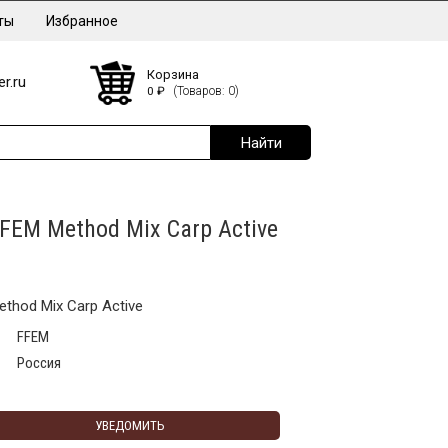
ты
Избранное
Корзина
r.ru
0
₽
(Товаров: 0)
FEM Method Mix Carp Active
thod Mix Carp Active
FFEM
Россия
УВЕДОМИТЬ