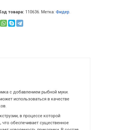
Код товара:
110636
.
Метка:
Фидер
.
кормка с добавлением рыбной муки.
е может использоваться в качестве
ов.
экструзии, в процессе которой
, что обеспечивает существенное
шает усвояемость прикормки. В состав