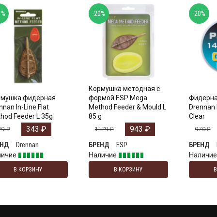
1%
-20%
-20%
Кормушка методная с
рмушка фидерная
формой ESP Mega
Фидерна
nnan In-Line Flat
Method Feeder & Mould L
Drennan
hod Feeder L 35g
85 g
Clear
343
₽
943
₽
29
₽
1179
₽
970
₽
Drennan
ESP
ЕНД
БРЕНД
БРЕНД
личие
Наличие
Наличи
В КОРЗИНУ
В КОРЗИНУ