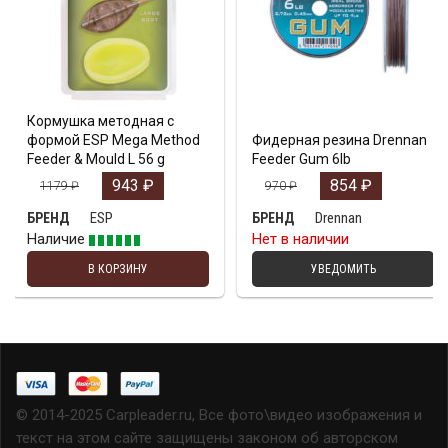
Кормушка методная с
формой ESP Mega Method
Фидерная резина Drennan
Feeder & Mould L 56 g
Feeder Gum 6lb
943
₽
854
₽
1179
₽
970
₽
ESP
Drennan
БРЕНД
БРЕНД
Наличие
Нет в наличии
В КОРЗИНУ
УВЕДОМИТЬ
© 2014-2025 Carpleader.ru, Все фото\видео изображения и
текст на этом сайте защищены законом об авторском