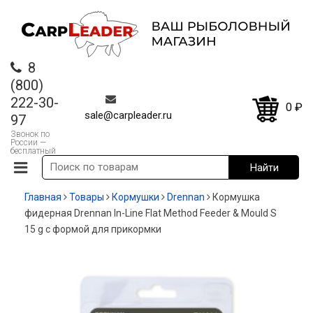
8
(800)
222-30-
0
₽
sale@carpleader.ru
97
Звонок по
России —
бесплатный
Главная
Товары
Кормушки
Drennan
Кормушка
фидерная Drennan In-Line Flat Method Feeder & Mould S
15 g с формой для прикормки