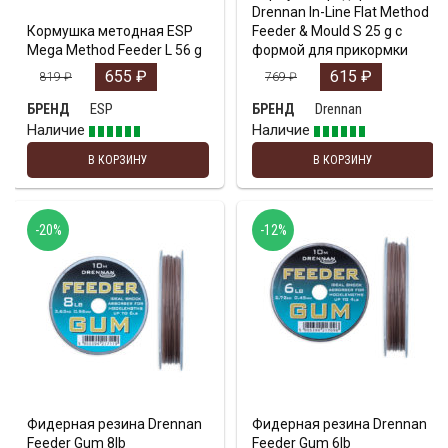
Drennan In-Line Flat Method
Кормушка методная ESP
Feeder & Mould S 25 g с
Mega Method Feeder L 56 g
формой для прикормки
655
₽
615
₽
819
₽
769
₽
ESP
Drennan
БРЕНД
БРЕНД
Наличие
Наличие
В КОРЗИНУ
В КОРЗИНУ
-20%
-12%
Фидерная резина Drennan
Фидерная резина Drennan
Feeder Gum 8lb
Feeder Gum 6lb