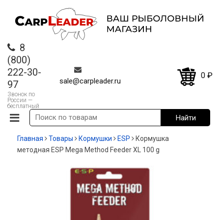
8
(800)
222-30-
0
₽
sale@carpleader.ru
97
Звонок по
России —
бесплатный
Главная
Товары
Кормушки
ESP
Кормушка
методная ESP Mega Method Feeder XL 100 g
-20%