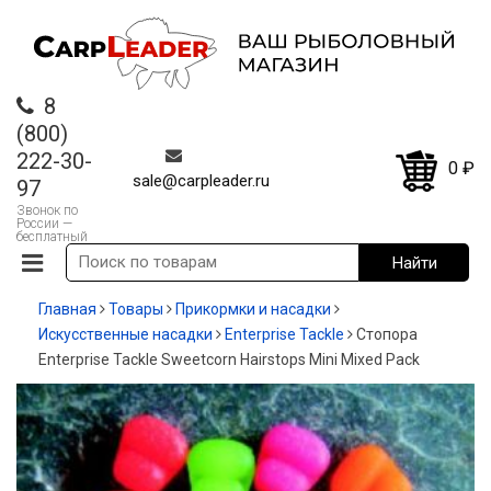
8
(800)
222-30-
0
₽
sale@carpleader.ru
97
Звонок по
России —
бесплатный
Главная
Товары
Прикормки и насадки
Искусственные насадки
Enterprise Tackle
Стопора
Enterprise Tackle Sweetcorn Hairstops Mini Mixed Pack
-25%