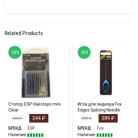
Related Products
-20%
-35%
Стопор ESP Hairstops mini
Игла для лидкора Fox
Clear
Edges Splicing Needle
344
₽
389
₽
430
₽
599
₽
ESP
Fox
БРЕНД
БРЕНД
Наличие
Наличие